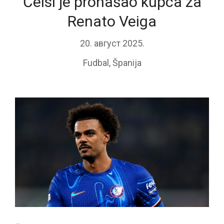
Čelsi je pronašao kupca za
Renato Veiga
20. август 2025.
Fudbal
,
Španija