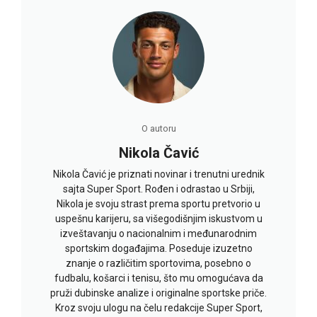
O autoru
Nikola Čavić
Nikola Čavić je priznati novinar i trenutni urednik
sajta Super Sport. Rođen i odrastao u Srbiji,
Nikola je svoju strast prema sportu pretvorio u
uspešnu karijeru, sa višegodišnjim iskustvom u
izveštavanju o nacionalnim i međunarodnim
sportskim događajima. Poseduje izuzetno
znanje o različitim sportovima, posebno o
fudbalu, košarci i tenisu, što mu omogućava da
pruži dubinske analize i originalne sportske priče.
Kroz svoju ulogu na čelu redakcije Super Sport,