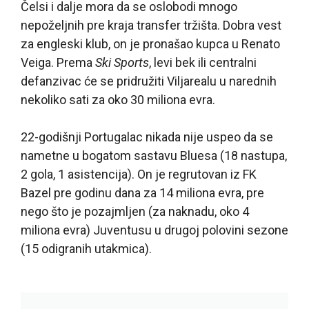
Čelsi i dalje mora da se oslobodi mnogo
nepoželjnih pre kraja transfer tržišta. Dobra vest
za engleski klub, on je pronašao kupca u Renato
Veiga. Prema
Ski Sports
, levi bek ili centralni
defanzivac će se pridružiti Viljarealu u narednih
nekoliko sati za oko 30 miliona evra.
22-godišnji Portugalac nikada nije uspeo da se
nametne u bogatom sastavu Bluesa (18 nastupa,
2 gola, 1 asistencija). On je regrutovan iz FK
Bazel pre godinu dana za 14 miliona evra, pre
nego što je pozajmljen (za naknadu, oko 4
miliona evra) Juventusu u drugoj polovini sezone
(15 odigranih utakmica).