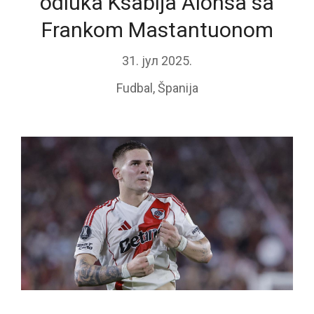
odluka Ksabija Alonsa sa
Frankom Mastantuonom
31. јул 2025.
Fudbal
,
Španija