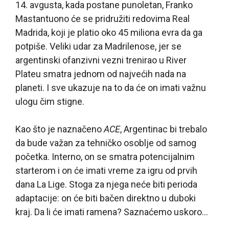
14. avgusta, kada postane punoletan, Franko
Mastantuono će se pridružiti redovima Real
Madrida, koji je platio oko 45 miliona evra da ga
potpiše. Veliki udar za Madrilenose, jer se
argentinski ofanzivni vezni trenirao u River
Plateu smatra jednom od najvećih nada na
planeti. I sve ukazuje na to da će on imati važnu
ulogu čim stigne.
Kao što je naznačeno
ACE
, Argentinac bi trebalo
da bude važan za tehničko osoblje od samog
početka. Interno, on se smatra potencijalnim
starterom i on će imati vreme za igru od prvih
dana La Lige. Stoga za njega neće biti perioda
adaptacije: on će biti bačen direktno u duboki
kraj. Da li će imati ramena? Saznaćemo uskoro…