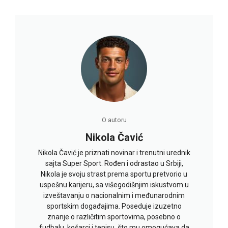
O autoru
Nikola Čavić
Nikola Čavić je priznati novinar i trenutni urednik
sajta Super Sport. Rođen i odrastao u Srbiji,
Nikola je svoju strast prema sportu pretvorio u
uspešnu karijeru, sa višegodišnjim iskustvom u
izveštavanju o nacionalnim i međunarodnim
sportskim događajima. Poseduje izuzetno
znanje o različitim sportovima, posebno o
fudbalu, košarci i tenisu, što mu omogućava da