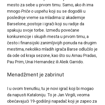
mesto za sebe u prvom timu. Samo, ako ih ima
mnogo
Priče o uspehu
koji su se dogodili u
poslednje vreme sa mladima iz akademije
Barselone, postoje i igrači koji su radije da
spakuju svoje torbe. Između povećane
konkurencije i skupih mesta u prvom timu, a
često i finansijski zanimljivijih ponuda na drugim
mestima, nekoliko mladih igrača Barse odlučilo je
da ode od kraja sezone, kao što su Arnau Pradas,
Pau Prim, Unai Hernandez ili Aleik Garrido.
Menadžment je zabrinut
I u ovom trenutku, tu je novi igrač koji bi mogao
da napusti Kataloniju. To je Jan Virgili, veoma
obećavajući 19-godišnji napadač koji je zapeo za