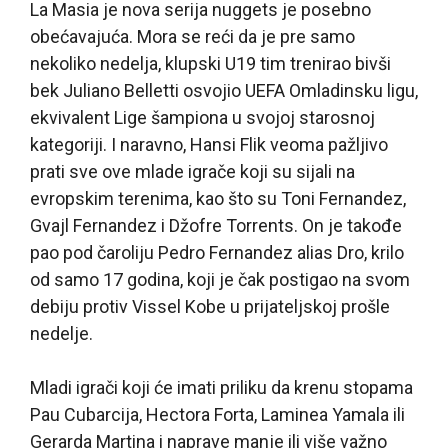
La Masia je nova serija nuggets je posebno
obećavajuća. Mora se reći da je pre samo
nekoliko nedelja, klupski U19 tim trenirao bivši
bek Juliano Belletti osvojio UEFA Omladinsku ligu,
ekvivalent Lige šampiona u svojoj starosnoj
kategoriji. I naravno, Hansi Flik veoma pažljivo
prati sve ove mlade igrače koji su sijali na
evropskim terenima, kao što su Toni Fernandez,
Gvajl Fernandez i Džofre Torrents. On je takođe
pao pod čaroliju Pedro Fernandez alias Dro, krilo
od samo 17 godina, koji je čak postigao na svom
debiju protiv Vissel Kobe u prijateljskoj prošle
nedelje.
Mladi igrači koji će imati priliku da krenu stopama
Pau Cubarcija, Hectora Forta, Laminea Yamala ili
Gerarda Martina i naprave manje ili više važno