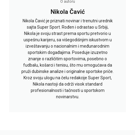
O autoru
Nikola Čavić
Nikola Čavić je priznati novinar i trenutni urednik
sajta Super Sport. Rođen i odrastao u Srbiji,
Nikola je svoju strast prema sportu pretvorio u
uspešnu karijeru, sa višegodišnjim iskustvom u
izveštavanju o nacionalnim i međunarodnim
sportskim događajima. Poseduje izuzetno
znanje o različitim sportovima, posebno o
fudbalu, košarci i tenisu, što mu omogućava da
pruži dubinske analize i originalne sportske priče.
Kroz svoju ulogu na čelu redakcije Super Sport,
Nikola nastoji da održi visok standard
profesionalnosti i tačnosti u sportskom
novinarstvu.