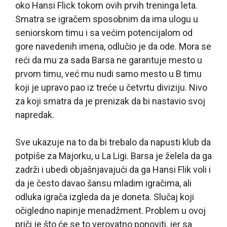
oko Hansi Flick tokom ovih prvih treninga leta.
Smatra se igračem sposobnim da ima ulogu u
seniorskom timu i sa većim potencijalom od
gore navedenih imena, odlučio je da ode. Mora se
reći da mu za sada Barsa ne garantuje mesto u
prvom timu, već mu nudi samo mesto u B timu
koji je upravo pao iz treće u četvrtu diviziju. Nivo
za koji smatra da je prenizak da bi nastavio svoj
napredak.
Sve ukazuje na to da bi trebalo da napusti klub da
potpiše za Majorku, u La Ligi. Barsa je želela da ga
zadrži i ubedi objašnjavajući da ga Hansi Flik voli i
da je često davao šansu mladim igračima, ali
odluka igrača izgleda da je doneta. Slučaj koji
očigledno napinje menadžment. Problem u ovoj
priči je što će se to verovatno ponoviti, jer sa