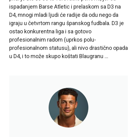
ispadanjem Barse Atletic i prelaskom sa D3 na
D4, mnogi mladi ljudi će radije da odu nego da
igraju u četvrtom rangu španskog fudbala. D3 je
ostao konkurentna liga i sa gotovo
profesionalnim radom (uprkos polu-
profesionalnom statusu), ali nivo drastično opada
u D4, i to može skupo koštati Blaugranu …