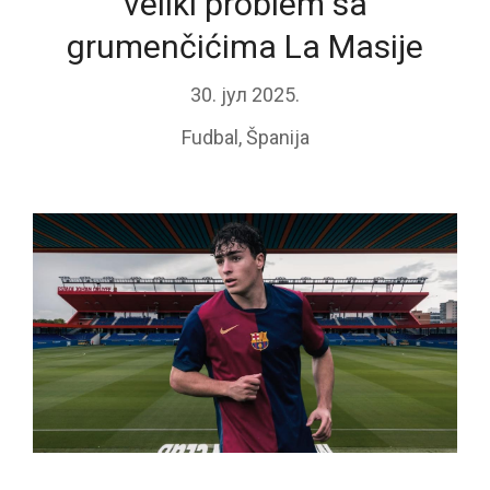
veliki problem sa
grumenčićima La Masije
30. јул 2025.
Fudbal
,
Španija