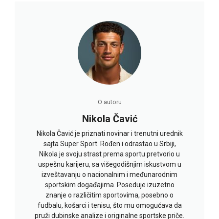
O autoru
Nikola Čavić
Nikola Čavić je priznati novinar i trenutni urednik
sajta Super Sport. Rođen i odrastao u Srbiji,
Nikola je svoju strast prema sportu pretvorio u
uspešnu karijeru, sa višegodišnjim iskustvom u
izveštavanju o nacionalnim i međunarodnim
sportskim događajima. Poseduje izuzetno
znanje o različitim sportovima, posebno o
fudbalu, košarci i tenisu, što mu omogućava da
pruži dubinske analize i originalne sportske priče.