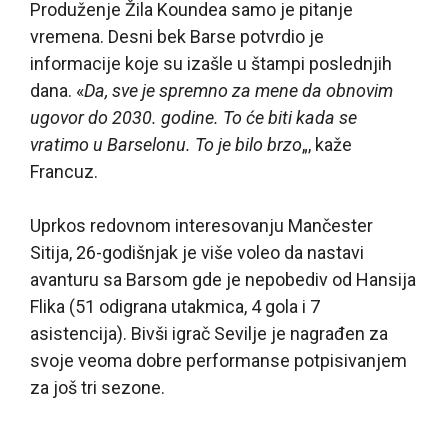
Produženje Žila Koundea samo je pitanje
vremena. Desni bek Barse potvrdio je
informacije koje su izašle u štampi poslednjih
dana. «
Da, sve je spremno za mene da obnovim
ugovor do 2030. godine. To će biti kada se
vratimo u Barselonu. To je bilo brzo
„, kaže
Francuz.
Uprkos redovnom interesovanju Mančester
Sitija, 26-godišnjak je više voleo da nastavi
avanturu sa Barsom gde je nepobediv od Hansija
Flika (51 odigrana utakmica, 4 gola i 7
asistencija). Bivši igrač Sevilje je nagrađen za
svoje veoma dobre performanse potpisivanjem
za još tri sezone.