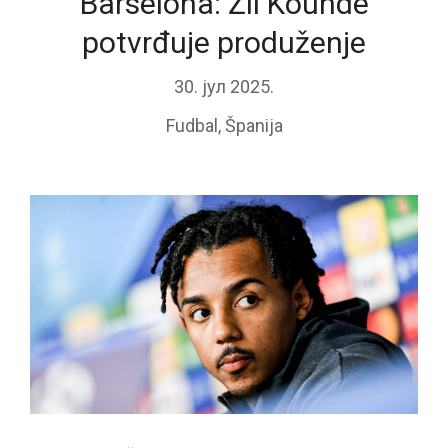
Barselona: Žil Kounde
potvrđuje produženje
30. јул 2025.
Fudbal
,
Španija