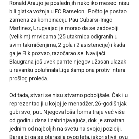
Ronald Araujo je poslednjih nekoliko meseci nisu
bili glatka vožnja u FC Barseloni. Pošto je postao
zamena za kombinaciju Pau Cubarsi-Inigo
Martinez, Urugvajac je morao da se zadovolji
(velikim) mrvicama (25 utakmica odigranih u
svim takmičenjima, 2 gola i 2 asistencije) i kada
ga je Flik pozvao, razočarao se. Navijači
Blaugrana još uvek pamte njegov užasan ulazak
u revanšu polufinala Lige šampiona protiv Intera
prošlog proleća.
Od tada, stvari se nisu stvarno poboljšale. Čak i u
reprezentaciji u kojoj je menadžer, 26-godišnjak
gubi svoj put. Njegova loša forma traje već više
od godinu dana i zabrinjavajuća, dok je smatran
jednim od najboljih na svetu na svojoj poziciji.
Barsa bi ga se otarasila ovog leta, iskoristivši ovu