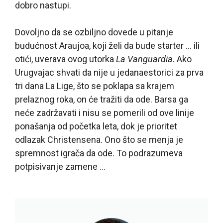
dobro nastupi.
Dovoljno da se ozbiljno dovede u pitanje
budućnost Araujoa, koji želi da bude starter … ili
otići, uverava ovog utorka
La Vanguardia
. Ako
Urugvajac shvati da nije u jedanaestorici za prva
tri dana La Lige, što se poklapa sa krajem
prelaznog roka, on će tražiti da ode. Barsa ga
neće zadržavati i nisu se pomerili od ove linije
ponašanja od početka leta, dok je prioritet
odlazak Christensena. Ono što se menja je
spremnost igrača da ode. To podrazumeva
potpisivanje zamene …