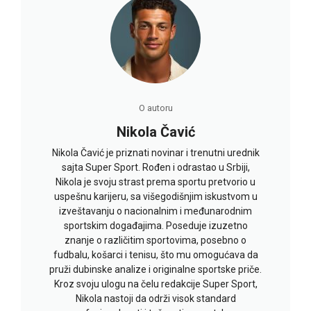
O autoru
Nikola Čavić
Nikola Čavić je priznati novinar i trenutni urednik
sajta Super Sport. Rođen i odrastao u Srbiji,
Nikola je svoju strast prema sportu pretvorio u
uspešnu karijeru, sa višegodišnjim iskustvom u
izveštavanju o nacionalnim i međunarodnim
sportskim događajima. Poseduje izuzetno
znanje o različitim sportovima, posebno o
fudbalu, košarci i tenisu, što mu omogućava da
pruži dubinske analize i originalne sportske priče.
Kroz svoju ulogu na čelu redakcije Super Sport,
Nikola nastoji da održi visok standard