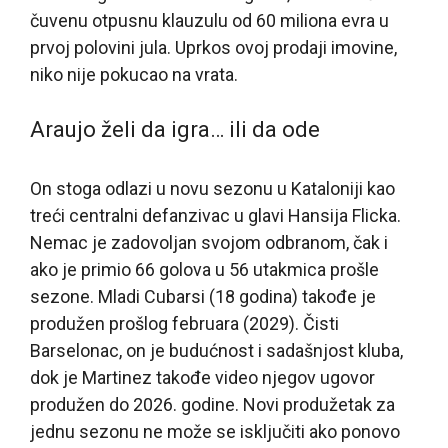
čuvenu otpusnu klauzulu od 60 miliona evra u
prvoj polovini jula. Uprkos ovoj prodaji imovine,
niko nije pokucao na vrata.
Araujo želi da igra… ili da ode
On stoga odlazi u novu sezonu u Kataloniji kao
treći centralni defanzivac u glavi Hansija Flicka.
Nemac je zadovoljan svojom odbranom, čak i
ako je primio 66 golova u 56 utakmica prošle
sezone. Mladi Cubarsi (18 godina) takođe je
produžen prošlog februara (2029). Čisti
Barselonac, on je budućnost i sadašnjost kluba,
dok je Martinez takođe video njegov ugovor
produžen do 2026. godine. Novi produžetak za
jednu sezonu ne može se isključiti ako ponovo