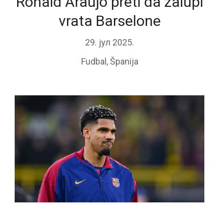
Ronald Araujo preti da zalupi
vrata Barselone
29. јул 2025.
Fudbal
,
Španija