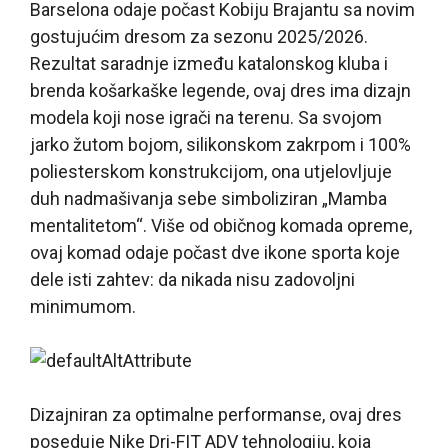
Barselona odaje počast Kobiju Brajantu sa novim
gostujućim dresom za sezonu 2025/2026.
Rezultat saradnje između katalonskog kluba i
brenda košarkaške legende, ovaj dres ima dizajn
modela koji nose igrači na terenu. Sa svojom
jarko žutom bojom, silikonskom zakrpom i 100%
poliesterskom konstrukcijom, ona utjelovljuje
duh nadmašivanja sebe simboliziran „Mamba
mentalitetom“. Više od običnog komada opreme,
ovaj komad odaje počast dve ikone sporta koje
dele isti zahtev: da nikada nisu zadovoljni
minimumom.
Dizajniran za optimalne performanse, ovaj dres
poseduje Nike Dri-FIT ADV tehnologiju, koja