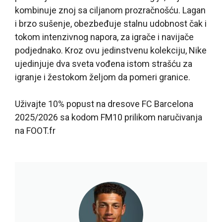
kombinuje znoj sa ciljanom prozračnošću. Lagan
i brzo sušenje, obezbeđuje stalnu udobnost čak i
tokom intenzivnog napora, za igrače i navijače
podjednako. Kroz ovu jedinstvenu kolekciju, Nike
ujedinjuje dva sveta vođena istom strašću za
igranje i žestokom željom da pomeri granice.
Uživajte 10% popust na dresove FC Barcelona
2025/2026 sa kodom FM10 prilikom naručivanja
na FOOT.fr