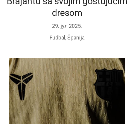
Brajantu sa svojim gostujućim
dresom
29. јул 2025.
Fudbal
,
Španija