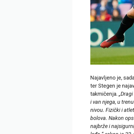
Najavljeno je, sad
ter Stegen je najav
takmičenja.
„Dragi
i van njega, u tre
nivou. Fizički i at
bolova. Nakon ops
najbrže i najsigur