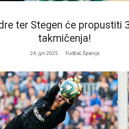
re ter Stegen će propustiti
takmičenja!
24. јул 2025.
Fudbal
,
Španija