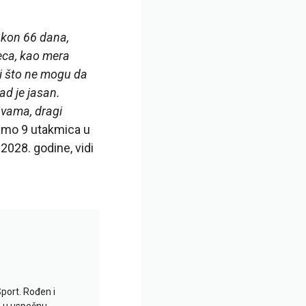
akon 66 dana,
seca, kao mera
li što ne mogu da
ad je jasan.
 vama, dragi
amo 9 utakmica u
028. godine, vidi
Sport. Rođen i