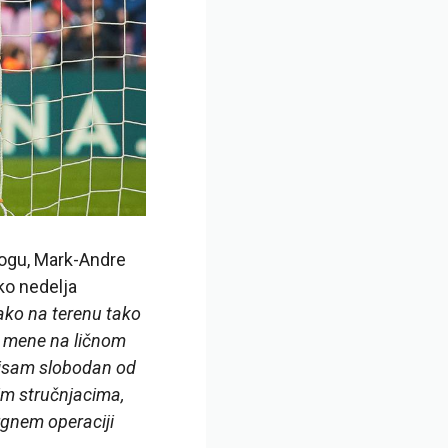
logu, Mark-Andre
iko nedelja
kako na terenu tako
a mene na ličnom
 nisam slobodan od
im stručnjacima,
rgnem operaciji