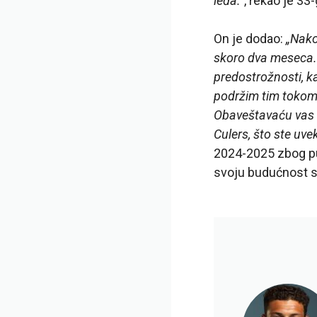
leđa.“
, rekao je 33
On je dodao:
„Nako
skoro dva meseca. 
predostrožnosti, k
podržim tim tokom o
Obaveštavaću vas o
Culers, što ste uvek
2024-2025 zbog pu
svoju budućnost s