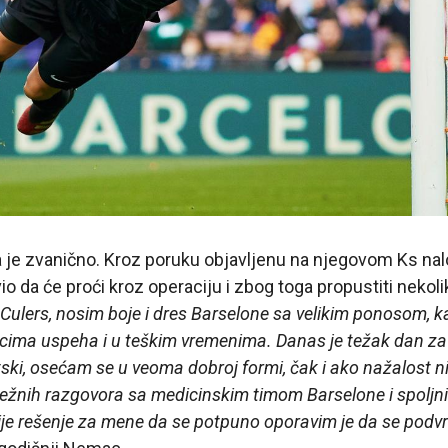
a je zvanično. Kroz poruku objavljenu na njegovom Ks na
io da će proći kroz operaciju i zbog toga propustiti nekol
 Culers, nosim boje i dres Barselone sa velikim ponosom, 
nucima uspeha i u teškim vremenima. Danas je težak dan z
letski, osećam se u veoma dobroj formi, čak i ako nažalost
ežnih razgovora sa medicinskim timom Barselone i spoljn
nije rešenje za mene da se potpuno oporavim je da se podv