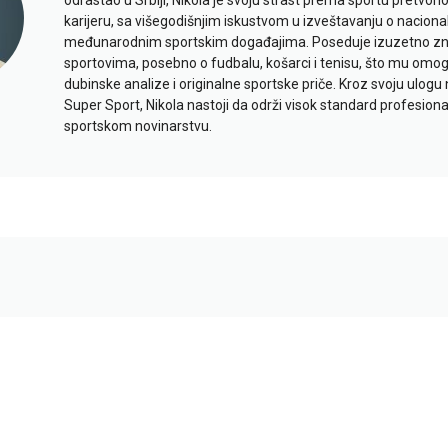
odrastao u Srbiji, Nikola je svoju strast prema sportu pretvor
karijeru, sa višegodišnjim iskustvom u izveštavanju o naciona
međunarodnim sportskim događajima. Poseduje izuzetno znan
sportovima, posebno o fudbalu, košarci i tenisu, što mu omo
dubinske analize i originalne sportske priče. Kroz svoju ulogu 
Super Sport, Nikola nastoji da održi visok standard profesional
sportskom novinarstvu.