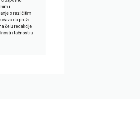
io u uspešnu
lnim i
je o različitim
gućava da pruži
na čelu redakcije
nosti i tačnosti u