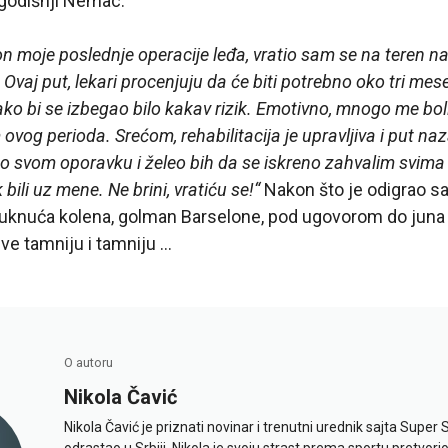
-godišnji Nemac.
n moje poslednje operacije leđa, vratio sam se na teren n
Ovaj put, lekari procenjuju da će biti potrebno oko tri me
ako bi se izbegao bilo kakav rizik. Emotivno, mnogo me bo
vog perioda. Srećom, rehabilitacija je upravljiva i put naz
 svom oporavku i želeo bih da se iskreno zahvalim svima
 bili uz mene. Ne brini, vratiću se!“
Nakon što je odigrao s
knuća kolena, golman Barselone, pod ugovorom do juna 2
ve tamniju i tamniju …
O autoru
Nikola Čavić
Nikola Čavić je priznati novinar i trenutni urednik sajta Super 