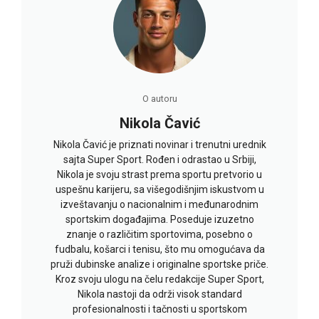
O autoru
Nikola Čavić
Nikola Čavić je priznati novinar i trenutni urednik
sajta Super Sport. Rođen i odrastao u Srbiji,
Nikola je svoju strast prema sportu pretvorio u
uspešnu karijeru, sa višegodišnjim iskustvom u
izveštavanju o nacionalnim i međunarodnim
sportskim događajima. Poseduje izuzetno
znanje o različitim sportovima, posebno o
fudbalu, košarci i tenisu, što mu omogućava da
pruži dubinske analize i originalne sportske priče.
Kroz svoju ulogu na čelu redakcije Super Sport,
Nikola nastoji da održi visok standard
profesionalnosti i tačnosti u sportskom