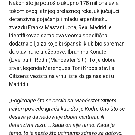
Nakon što je potrošio ukupno 178 miliona evra
tokom ovog letnjeg prelaznog roka, uključujući
defanzivna pojačanja i mladu argentinsku
zvezdu Franka Mastantuona, Real Madrid je
identifikovao samo dva veoma specifična
dodatna cilja za koje bi španski klub bio spreman
da stavi ruke u džepove: Ibrahima Konate
(Liverpul) i Rodri (Mančester Siti). To je dobra
stvar, legenda Merengues Toni Kroos stavlja
Citizens vezista na vrhu liste da ga nasledi u
Madridu.
„Pogledajte šta se desilo sa Mančester Sitijem
nakon povrede igrača kao što je Rodri. Ono što se
dešava je da nedostaje dobar centralni ili
defanzivni vezni … kada on nije tamo. Kada je
tamo, to je nešto što uzimamo zdravo za gotovo,