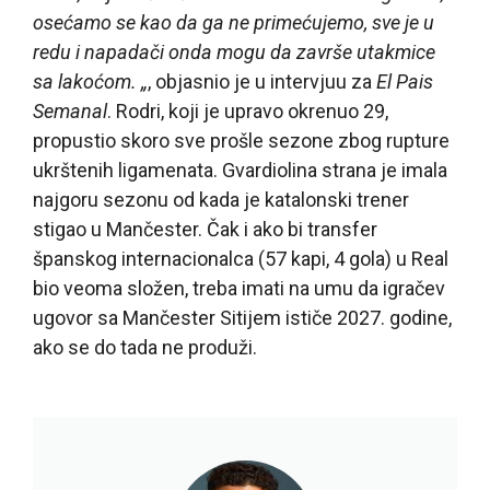
osećamo se kao da ga ne primećujemo, sve je u
redu i napadači onda mogu da završe utakmice
sa lakoćom. „
, objasnio je u intervjuu za
El Pais
Semanal
. Rodri, koji je upravo okrenuo 29,
propustio skoro sve prošle sezone zbog rupture
ukrštenih ligamenata. Gvardiolina strana je imala
najgoru sezonu od kada je katalonski trener
stigao u Mančester. Čak i ako bi transfer
španskog internacionalca (57 kapi, 4 gola) u Real
bio veoma složen, treba imati na umu da igračev
ugovor sa Mančester Sitijem ističe 2027. godine,
ako se do tada ne produži.