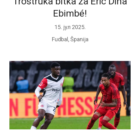
Trostruka bitka za Eric Dina
Ebimbé!
15. јул 2025.
Fudbal
,
Španija