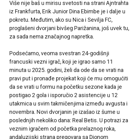
Više nije baš u mirisu svetosti na strani Ajntrahta
iz Frankfurta, Erik Junior Dina Ebimbe je i dalje u
pokretu. Međutim, ako su Nica i Sevilja FC,
proglašeni dvorjani bivšeg Parižanina, još uvek tu,
za sada nema značajnog napretka.
Podsećamo, veoma svestran 24-godišnji
francuski vezni igrač, koji je igrao samo 11
minuta u 2025. godini, želi da ode da se vrati na
pravi put i pronađe projekat koji će mu omogućiti
da se vrati u formu na početku sezone kada je
postigao 2 gola i isporučio 2 asistencije u 12
utakmica u svim takmičenjima između avgusta i
novembra. Novi dvorjanin je izašao iz šume u
poslednjih nekoliko dana: Real Betis. U potrazi za
veznim igračem od početka prelaznog roka,
andaluzijski strana pregovara sa Dionom