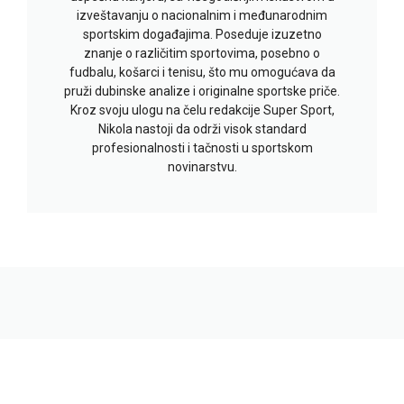
izveštavanju o nacionalnim i međunarodnim
sportskim događajima. Poseduje izuzetno
znanje o različitim sportovima, posebno o
fudbalu, košarci i tenisu, što mu omogućava da
pruži dubinske analize i originalne sportske priče.
Kroz svoju ulogu na čelu redakcije Super Sport,
Nikola nastoji da održi visok standard
profesionalnosti i tačnosti u sportskom
novinarstvu.