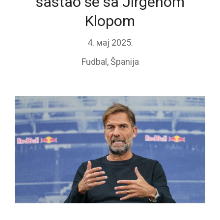
sastao se sa Jirgenom
Klopom
4. мај 2025.
Fudbal
,
Španija