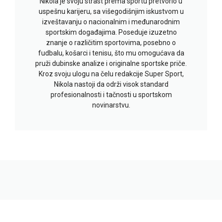
Nikola je svoju strast prema sportu pretvorio u
uspešnu karijeru, sa višegodišnjim iskustvom u
izveštavanju o nacionalnim i međunarodnim
sportskim događajima. Poseduje izuzetno
znanje o različitim sportovima, posebno o
fudbalu, košarci i tenisu, što mu omogućava da
pruži dubinske analize i originalne sportske priče.
Kroz svoju ulogu na čelu redakcije Super Sport,
Nikola nastoji da održi visok standard
profesionalnosti i tačnosti u sportskom
novinarstvu.