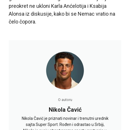
preokret ne ukloni Karla Anćelotija i Ksabija
Alonsa iz diskusije, kako bi se Nemac vratio na
čelo čopora.
O autoru
Nikola Čavić
Nikola Čavić je priznati novinar i trenutni urednik
sajta Super Sport. Rođen i odrastao u Srbiji,