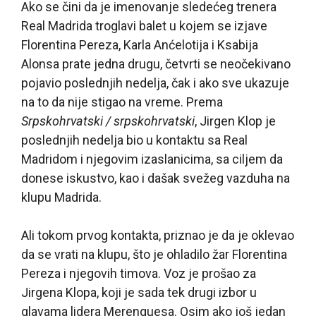
Ako se čini da je imenovanje sledećeg trenera
Real Madrida troglavi balet u kojem se izjave
Florentina Pereza, Karla Anćelotija i Ksabija
Alonsa prate jedna drugu, četvrti se neočekivano
pojavio poslednjih nedelja, čak i ako sve ukazuje
na to da nije stigao na vreme. Prema
Srpskohrvatski / srpskohrvatski
, Jirgen Klop je
poslednjih nedelja bio u kontaktu sa Real
Madridom i njegovim izaslanicima, sa ciljem da
donese iskustvo, kao i dašak svežeg vazduha na
klupu Madrida.
Ali tokom prvog kontakta, priznao je da je oklevao
da se vrati na klupu, što je ohladilo žar Florentina
Pereza i njegovih timova. Voz je prošao za
Jirgena Klopa, koji je sada tek drugi izbor u
glavama lidera Merenguesa. Osim ako još jedan