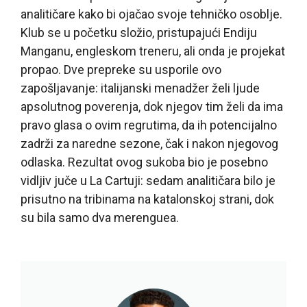
analitičare kako bi ojačao svoje tehničko osoblje.
Klub se u početku složio, pristupajući Endiju
Manganu, engleskom treneru, ali onda je projekat
propao. Dve prepreke su usporile ovo
zapošljavanje: italijanski menadžer želi ljude
apsolutnog poverenja, dok njegov tim želi da ima
pravo glasa o ovim regrutima, da ih potencijalno
zadrži za naredne sezone, čak i nakon njegovog
odlaska. Rezultat ovog sukoba bio je posebno
vidljiv juče u La Cartuji: sedam analitičara bilo je
prisutno na tribinama na katalonskoj strani, dok
su bila samo dva merenguea.