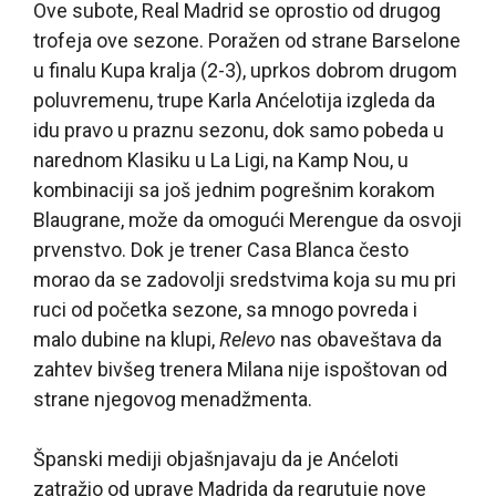
Ove subote, Real Madrid se oprostio od drugog
trofeja ove sezone. Poražen od strane Barselone
u finalu Kupa kralja (2-3), uprkos dobrom drugom
poluvremenu, trupe Karla Anćelotija izgleda da
idu pravo u praznu sezonu, dok samo pobeda u
narednom Klasiku u La Ligi, na Kamp Nou, u
kombinaciji sa još jednim pogrešnim korakom
Blaugrane, može da omogući Merengue da osvoji
prvenstvo. Dok je trener Casa Blanca često
morao da se zadovolji sredstvima koja su mu pri
ruci od početka sezone, sa mnogo povreda i
malo dubine na klupi,
Relevo
nas obaveštava da
zahtev bivšeg trenera Milana nije ispoštovan od
strane njegovog menadžmenta.
Španski mediji objašnjavaju da je Anćeloti
zatražio od uprave Madrida da regrutuje nove