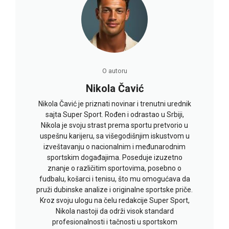
O autoru
Nikola Čavić
Nikola Čavić je priznati novinar i trenutni urednik
sajta Super Sport. Rođen i odrastao u Srbiji,
Nikola je svoju strast prema sportu pretvorio u
uspešnu karijeru, sa višegodišnjim iskustvom u
izveštavanju o nacionalnim i međunarodnim
sportskim događajima. Poseduje izuzetno
znanje o različitim sportovima, posebno o
fudbalu, košarci i tenisu, što mu omogućava da
pruži dubinske analize i originalne sportske priče.
Kroz svoju ulogu na čelu redakcije Super Sport,
Nikola nastoji da održi visok standard
profesionalnosti i tačnosti u sportskom