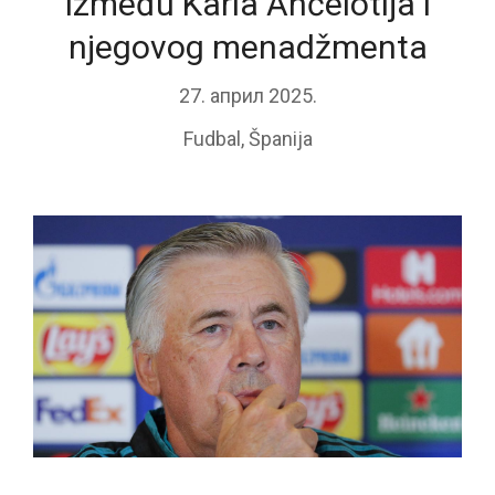
između Karla Anćelotija i
njegovog menadžmenta
27. април 2025.
Fudbal
,
Španija