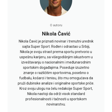
O autoru
Nikola Čavić
Nikola Čavić je priznati novinar i trenutni urednik
sajta Super Sport. Rođen i odrastao u Srbiji,
Nikola je svoju strast prema sportu pretvorio u
uspešnu karijeru, sa višegodišnjim iskustvom u
izveštavanju o nacionalnim i međunarodnim
sportskim događajima. Poseduje izuzetno
znanje o različitim sportovima, posebno o
fudbalu, košarci i tenisu, što mu omogućava da
pruži dubinske analize i originalne sportske priče.
Kroz svoju ulogu na čelu redakcije Super Sport,
Nikola nastoji da održi visok standard
profesionalnosti i tačnosti u sportskom
novinarstvu.