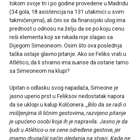
tokom svoje tri i po godine provedene u Madridu
(34 gola, 18 asistencija na 131 utakmici u svim
takmičenjima), ali čini se da finansijski ulog ima
prednost u odnosu na želju da se po koju cenu
reši elementa koji se nikada nije slagao sa
Dijegom Simeoneom. Osim što ova poslednja
tačka ostaje glavno pitanje. Ako se Feliks vrati u
Atlético, da li stvarno ima љanse da ostane tamo
sa Simeoneom na klupi?
Upitan o odlasku svog napadača, Simeone je
jasno uperio prst u Feliksov nedostatak napora
da se uklopi u kalup Kolčonera.
„Bilo da se radi o
mišljenjima ili ličnim gestovima, razvijeno pitanje
je upućeno osobi koja ih je napravila. Jasno je da
ljudi u Atlético-u ne cene određene gestove, jer
imamo drugačiji način gledanja na stvari. Kada ne