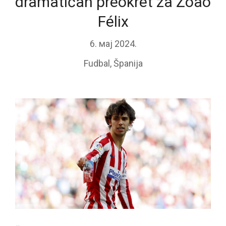
dramatičan preokret za Žoao
Félix
6. мај 2024.
Fudbal
,
Španija