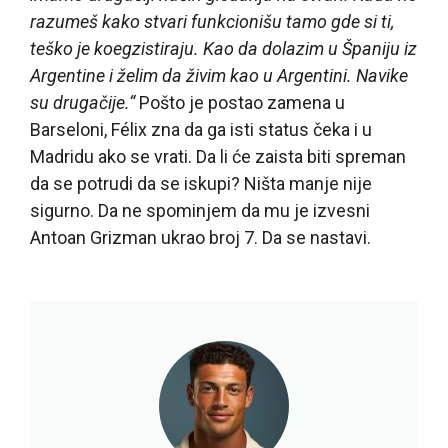
razumeš kako stvari funkcionišu tamo gde si ti,
teško je koegzistiraju. Kao da dolazim u Španiju iz
Argentine i želim da živim kao u Argentini. Navike
su drugačije.“
Pošto je postao zamena u
Barseloni, Félix zna da ga isti status čeka i u
Madridu ako se vrati. Da li će zaista biti spreman
da se potrudi da se iskupi? Ništa manje nije
sigurno. Da ne spominjem da mu je izvesni
Antoan Grizman ukrao broj 7. Da se nastavi.