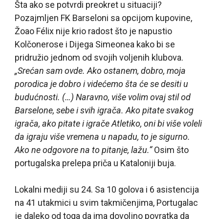
Šta ako se potvrdi preokret u situaciji?
Pozajmljen FK Barseloni sa opcijom kupovine,
Žoao Félix nije krio radost što je napustio
Kolčonerose i Dijega Simeonea kako bi se
pridružio jednom od svojih voljenih klubova.
„Srećan sam ovde. Ako ostanem, dobro, moja
porodica je dobro i videćemo šta će se desiti u
budućnosti. (…) Naravno, više volim ovaj stil od
Barselone, sebe i svih igrača. Ako pitate svakog
igrača, ako pitate i igrače Atletiko, oni bi više voleli
da igraju više vremena u napadu, to je sigurno.
Ako ne odgovore na to pitanje, lažu.“
Osim što
portugalska prelepa priča u Kataloniji buja.
Lokalni mediji su 24. Sa 10 golova i 6 asistencija
na 41 utakmici u svim takmičenjima, Portugalac
je daleko od toga da ima dovoljno povratka da