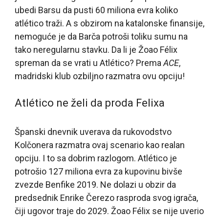
ubedi Barsu da pusti 60 miliona evra koliko
atlético traži. A s obzirom na katalonske finansije,
nemoguće je da Barča potroši toliku sumu na
tako neregularnu stavku. Da li je Žoao Félix
spreman da se vrati u Atlético? Prema
ACE
,
madridski klub ozbiljno razmatra ovu opciju!
Atlético ne želi da proda Felixa
Španski dnevnik uverava da rukovodstvo
Kolčonera razmatra ovaj scenario kao realan
opciju. I to sa dobrim razlogom. Atlético je
potrošio 127 miliona evra za kupovinu bivše
zvezde Benfike 2019. Ne dolazi u obzir da
predsednik Enrike Čerezo rasproda svog igrača,
čiji ugovor traje do 2029. Žoao Félix se nije uverio