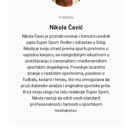
O autoru
Nikola Čavić
Nikola Čavić je priznati novinar i trenutni urednik
sajta Super Sport. Rođen i odrastao u Srbiji,
Nikola je svoju strast prema sportu pretvorio u
uspešnu karijeru, sa višegodišnjim iskustvom u
izveštavanju o nacionalnim i međunarodnim
sportskim događajima. Poseduje izuzetno
znanje o različitim sportovima, posebno o
fudbalu, košarci i tenisu, što mu omogućava da
pruži dubinske analize i originalne sportske priče.
Kroz svoju ulogu na čelu redakcije Super Sport,
Nikola nastoji da održi visok standard
profesionalnosti i tačnosti u sportskom
novinarstvu.