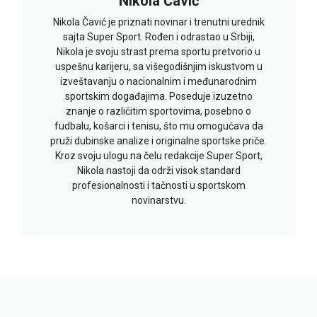
Nikola Čavić
Nikola Čavić je priznati novinar i trenutni urednik
sajta Super Sport. Rođen i odrastao u Srbiji,
Nikola je svoju strast prema sportu pretvorio u
uspešnu karijeru, sa višegodišnjim iskustvom u
izveštavanju o nacionalnim i međunarodnim
sportskim događajima. Poseduje izuzetno
znanje o različitim sportovima, posebno o
fudbalu, košarci i tenisu, što mu omogućava da
pruži dubinske analize i originalne sportske priče.
Kroz svoju ulogu na čelu redakcije Super Sport,
Nikola nastoji da održi visok standard
profesionalnosti i tačnosti u sportskom
novinarstvu.