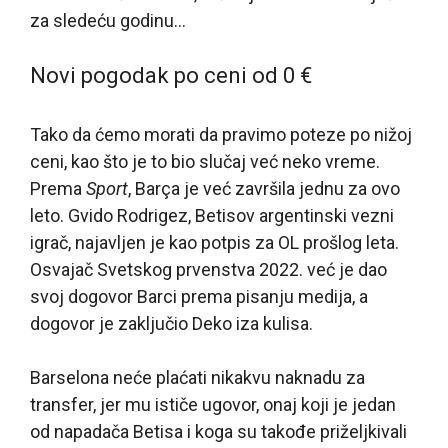
za sledeću godinu…
Novi pogodak po ceni od 0 €
Tako da ćemo morati da pravimo poteze po nižoj
ceni, kao što je to bio slučaj već neko vreme.
Prema
Sport
, Barça je već završila jednu za ovo
leto. Gvido Rodrigez, Betisov argentinski vezni
igrač, najavljen je kao potpis za OL prošlog leta.
Osvajač Svetskog prvenstva 2022. već je dao
svoj dogovor Barci prema pisanju medija, a
dogovor je zaključio Deko iza kulisa.
Barselona neće plaćati nikakvu naknadu za
transfer, jer mu ističe ugovor, onaj koji je jedan
od napadača Betisa i koga su takođe priželjkivali