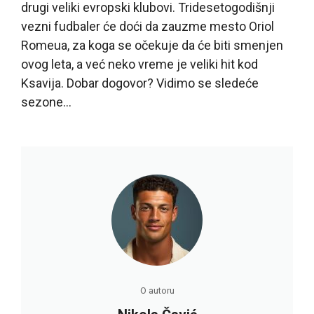
drugi veliki evropski klubovi. Tridesetogodišnji
vezni fudbaler će doći da zauzme mesto Oriol
Romeua, za koga se očekuje da će biti smenjen
ovog leta, a već neko vreme je veliki hit kod
Ksavija. Dobar dogovor? Vidimo se sledeće
sezone…
O autoru