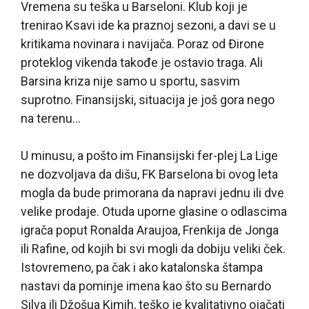
Vremena su teška u Barseloni. Klub koji je
trenirao Ksavi ide ka praznoj sezoni, a davi se u
kritikama novinara i navijača. Poraz od Đirone
proteklog vikenda takođe je ostavio traga. Ali
Barsina kriza nije samo u sportu, sasvim
suprotno. Finansijski, situacija je još gora nego
na terenu…
U minusu, a pošto im Finansijski fer-plej La Lige
ne dozvoljava da dišu, FK Barselona bi ovog leta
mogla da bude primorana da napravi jednu ili dve
velike prodaje. Otuda uporne glasine o odlascima
igrača poput Ronalda Araujoa, Frenkija de Jonga
ili Rafine, od kojih bi svi mogli da dobiju veliki ček.
Istovremeno, pa čak i ako katalonska štampa
nastavi da pominje imena kao što su Bernardo
Silva ili Džošua Kimih, teško je kvalitativno ojačati