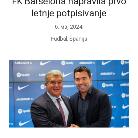
FK Barselona napravila prvo
letnje potpisivanje
6. мај 2024.
Fudbal
,
Španija