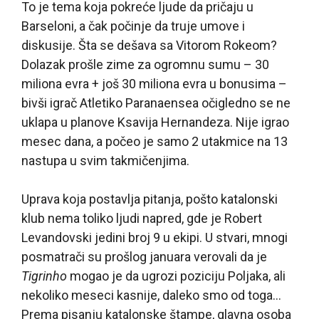
To je tema koja pokreće ljude da pričaju u
Barseloni, a čak počinje da truje umove i
diskusije. Šta se dešava sa Vitorom Rokeom?
Dolazak prošle zime za ogromnu sumu – 30
miliona evra + još 30 miliona evra u bonusima –
bivši igrač Atletiko Paranaensea očigledno se ne
uklapa u planove Ksavija Hernandeza. Nije igrao
mesec dana, a počeo je samo 2 utakmice na 13
nastupa u svim takmičenjima.
Uprava koja postavlja pitanja, pošto katalonski
klub nema toliko ljudi napred, gde je Robert
Levandovski jedini broj 9 u ekipi. U stvari, mnogi
posmatrači su prošlog januara verovali da je
Tigrinho
mogao je da ugrozi poziciju Poljaka, ali
nekoliko meseci kasnije, daleko smo od toga…
Prema pisanju katalonske štampe, glavna osoba