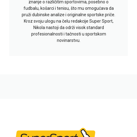
znanje o različitim sportovima, posebno o
fudbalu, košarci i tenisu, što mu omogućava da
pruži dubinske analize i originalne sportske priče.
Kroz svoju ulogu na čelu redakcije Super Sport,
Nikola nastoji da održi visok standard
profesionalnosti i tačnosti u sportskom
novinarstvu.