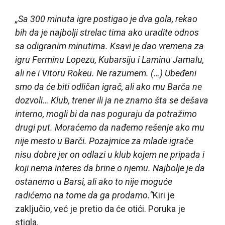
„Sa 300 minuta igre postigao je dva gola, rekao
bih da je najbolji strelac tima ako uradite odnos
sa odigranim minutima. Ksavi je dao vremena za
igru Ferminu Lopezu, Kubarsiju i Laminu Jamalu,
ali ne i Vitoru Rokeu. Ne razumem. (…) Ubeđeni
smo da će biti odličan igrač, ali ako mu Barča ne
dozvoli… Klub, trener ili ja ne znamo šta se dešava
interno, mogli bi da nas poguraju da potražimo
drugi put. Moraćemo da nađemo rešenje ako mu
nije mesto u Barči. Pozajmice za mlade igrače
nisu dobre jer on odlazi u klub kojem ne pripada i
koji nema interes da brine o njemu. Najbolje je da
ostanemo u Barsi, ali ako to nije moguće
radićemo na tome da ga prodamo.“
Kiri je
zaključio, već je pretio da će otići. Poruka je
stigla.