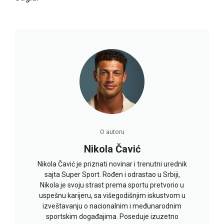
O autoru
Nikola Čavić
Nikola Čavić je priznati novinar i trenutni urednik
sajta Super Sport. Rođen i odrastao u Srbiji,
Nikola je svoju strast prema sportu pretvorio u
uspešnu karijeru, sa višegodišnjim iskustvom u
izveštavanju o nacionalnim i međunarodnim
sportskim događajima. Poseduje izuzetno