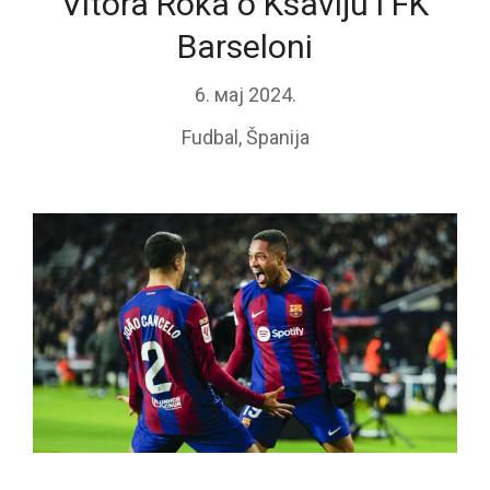
Vitora Roka o Ksaviju i FK
Barseloni
6. мај 2024.
Fudbal
,
Španija