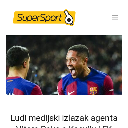
Skip
to
ME
content
Ludi medijski izlazak agenta