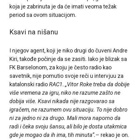
koja je zabrinuta je da će imati veoma težak
period sa ovom situacijom.
Ksavi na nišanu
I njegov agent, koji je niko drugi do čuveni Andre
Kiri, takođe počinje da se zasiti. Iako je blizak sa
FK Barselonom, za koju je često radio kao
savetnik, nije pomutio svoje reči u intervjuu za
katalonski radio
RAC1
.
„Vitor Roke treba da dobije
više vremena za igru, niko ne razume zašto ne
dobija više. Ksavi nikada nije razgovarao sa
igračem, ne razumem ovu situaciju. To nije dobro
ni za jedno ni za drugo. Mali mora naporno da
radi i čeka svoju šansu, ali bilo je dosta utakmica
gde je mogao da ih ima, tih minuta“.
– rekao je on.