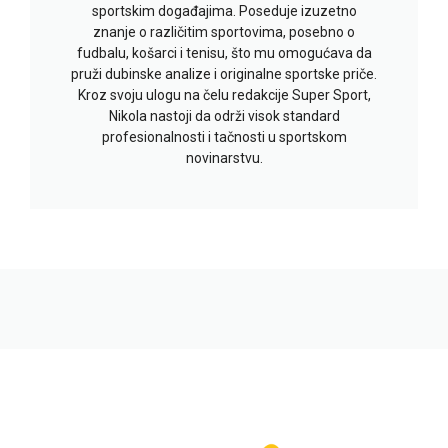
sportskim događajima. Poseduje izuzetno
znanje o različitim sportovima, posebno o
fudbalu, košarci i tenisu, što mu omogućava da
pruži dubinske analize i originalne sportske priče.
Kroz svoju ulogu na čelu redakcije Super Sport,
Nikola nastoji da održi visok standard
profesionalnosti i tačnosti u sportskom
novinarstvu.