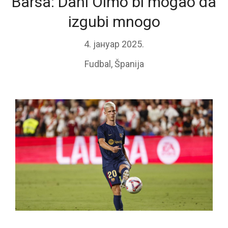
Barsa: Dani Olmo bi mogao da
izgubi mnogo
4. јануар 2025.
Fudbal
,
Španija