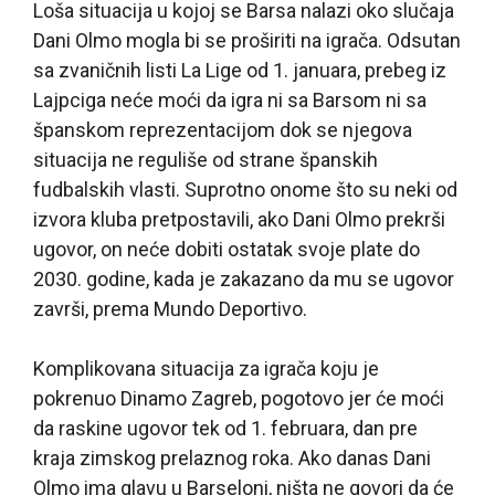
Loša situacija u kojoj se Barsa nalazi oko slučaja
Dani Olmo mogla bi se proširiti na igrača. Odsutan
sa zvaničnih listi La Lige od 1. januara, prebeg iz
Lajpciga neće moći da igra ni sa Barsom ni sa
španskom reprezentacijom dok se njegova
situacija ne reguliše od strane španskih
fudbalskih vlasti. Suprotno onome što su neki od
izvora kluba pretpostavili, ako Dani Olmo prekrši
ugovor, on neće dobiti ostatak svoje plate do
2030. godine, kada je zakazano da mu se ugovor
završi, prema Mundo Deportivo.
Komplikovana situacija za igrača koju je
pokrenuo Dinamo Zagreb, pogotovo jer će moći
da raskine ugovor tek od 1. februara, dan pre
kraja zimskog prelaznog roka. Ako danas Dani
Olmo ima glavu u Barseloni, ništa ne govori da će