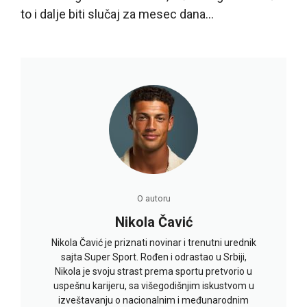
to i dalje biti slučaj za mesec dana…
O autoru
Nikola Čavić
Nikola Čavić je priznati novinar i trenutni urednik
sajta Super Sport. Rođen i odrastao u Srbiji,
Nikola je svoju strast prema sportu pretvorio u
uspešnu karijeru, sa višegodišnjim iskustvom u
izveštavanju o nacionalnim i međunarodnim