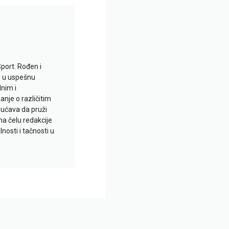
Sport. Rođen i
io u uspešnu
lnim i
je o različitim
gućava da pruži
na čelu redakcije
nosti i tačnosti u