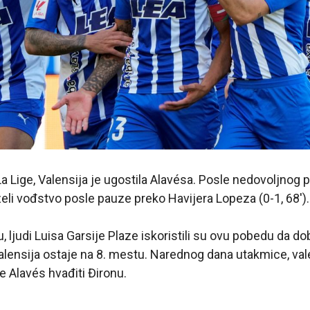
a Lige, Valensija je ugostila Alavésa. Posle nedovoljnog
eli vođstvo posle pauze preko Havijera Lopeza (0-1, 68′).
, ljudi Luisa Garsije Plaze iskoristili su ovu pobedu da d
alensija ostaje na 8. mestu. Narednog dana utakmice, vale
e Alavés hvađiti Đironu.