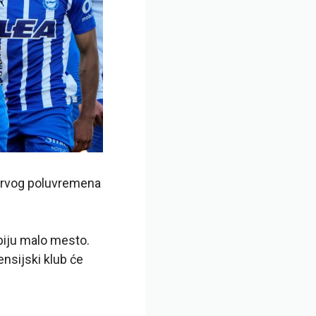
 prvog poluvremena
obiju malo mesto.
nsijski klub će