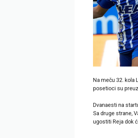
Na meču 32. kola L
posetioci su preuz
Dvanaesti na startu
Sa druge strane, V
ugostiti Reja dok ć