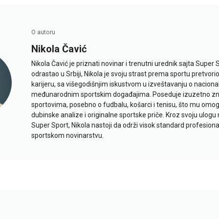
O autoru
Nikola Čavić
Nikola Čavić je priznati novinar i trenutni urednik sajta Super 
odrastao u Srbiji, Nikola je svoju strast prema sportu pretvor
karijeru, sa višegodišnjim iskustvom u izveštavanju o naciona
međunarodnim sportskim događajima. Poseduje izuzetno znan
sportovima, posebno o fudbalu, košarci i tenisu, što mu omo
dubinske analize i originalne sportske priče. Kroz svoju ulogu 
Super Sport, Nikola nastoji da održi visok standard profesional
sportskom novinarstvu.