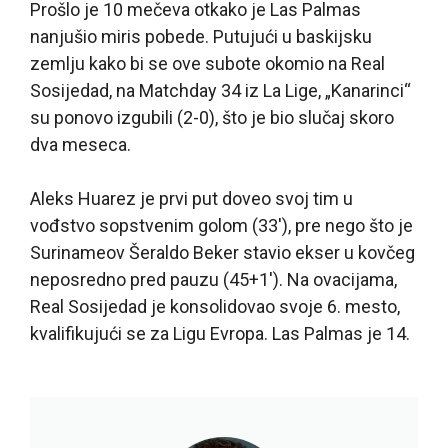
Prošlo je 10 mečeva otkako je Las Palmas
nanjušio miris pobede. Putujući u baskijsku
zemlju kako bi se ove subote okomio na Real
Sosijedad, na Matchday 34 iz La Lige, „Kanarinci“
su ponovo izgubili (2-0), što je bio slučaj skoro
dva meseca.
Aleks Huarez je prvi put doveo svoj tim u
vođstvo sopstvenim golom (33′), pre nego što je
Surinameov Šeraldo Beker stavio ekser u kovčeg
neposredno pred pauzu (45+1′). Na ovacijama,
Real Sosijedad je konsolidovao svoje 6. mesto,
kvalifikujući se za Ligu Evropa. Las Palmas je 14.