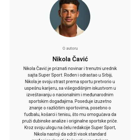
O autoru
Nikola Čavić
Nikola Čavić je priznati novinar i trenutni urednik
sajta Super Sport. Rođen i odrastao u Srbiji,
Nikola je svoju strast prema sportu pretvorio u
uspešnu karijeru, sa višegodišnjim iskustvom u
izveštavanju o nacionalnim i međunarodnim
sportskim događajima. Poseduje izuzetno
znanje o različitim sportovima, posebno o
fudbalu, košarci i tenisu, što mu omogućava da
pruži dubinske analize i originalne sportske priče.
Kroz svoju ulogu na čelu redakcije Super Sport,
Nikola nastoji da održi visok standard