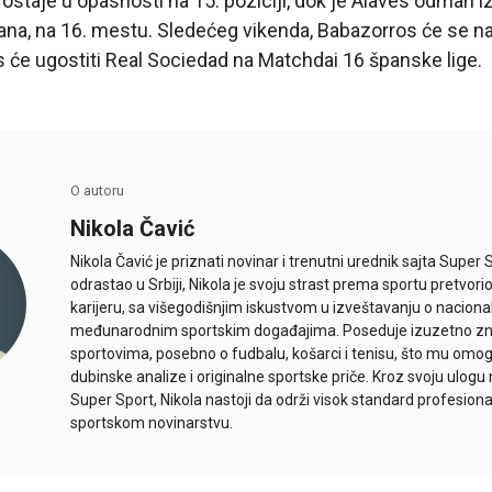
 ostaje u opasnosti na 15. poziciji, dok je Alaves odmah iz
dana, na 16. mestu. Sledećeg vikenda, Babazorros će se n
 će ugostiti Real Sociedad na Matchdai 16 španske lige.
O autoru
Nikola Čavić
Nikola Čavić je priznati novinar i trenutni urednik sajta Super 
odrastao u Srbiji, Nikola je svoju strast prema sportu pretvor
karijeru, sa višegodišnjim iskustvom u izveštavanju o naciona
međunarodnim sportskim događajima. Poseduje izuzetno znan
sportovima, posebno o fudbalu, košarci i tenisu, što mu omo
dubinske analize i originalne sportske priče. Kroz svoju ulogu 
Super Sport, Nikola nastoji da održi visok standard profesional
sportskom novinarstvu.