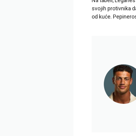
Na tabeli, Leganes
svojih protivnika 
od kuće. Pepineros