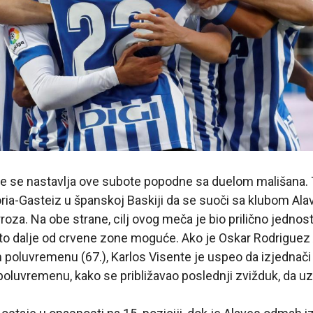
ge se nastavlja ove subote popodne sa duelom mališana
oria-Gasteiz u španskoj Baskiji da se suoči sa klubom Ala
oza. Na obe strane, cilj ovog meča je bio prilično jednos
što dalje od crvene zone moguće. Ako je Oskar Rodriguez 
poluvremenu (67.), Karlos Visente je uspeo da izjednači 
oluvremenu, kako se približavao poslednji zvižduk, da u