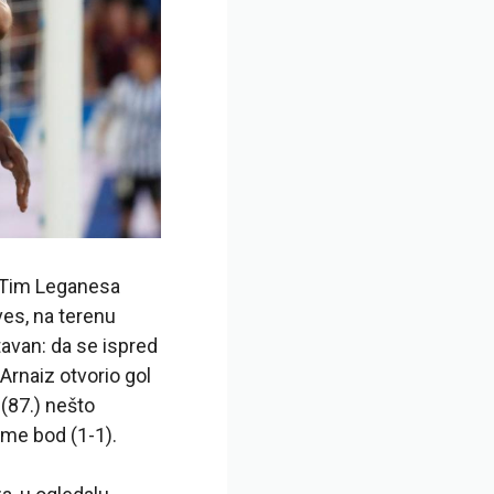
. Tim Leganesa
ves, na terenu
tavan: da se ispred
Arnaiz otvorio gol
(87.) nešto
zme bod (1-1).