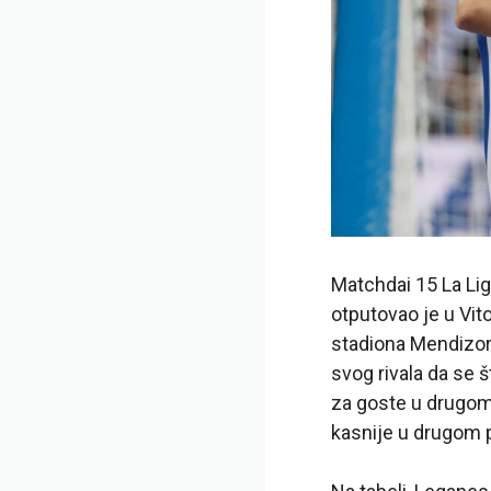
Matchdai 15 La Li
otputovao je u Vit
stadiona Mendizorr
svog rivala da se 
za goste u drugom 
kasnije u drugom p