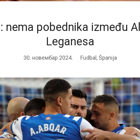
a: nema pobednika između Al
Leganesa
30. новембар 2024.
Fudbal
,
Španija