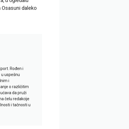
a, u ogledalu
a Osasuni daleko
Sport. Rođen i
io u uspešnu
lnim i
je o različitim
gućava da pruži
na čelu redakcije
nosti i tačnosti u