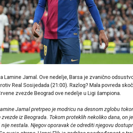
a Lamine Jamal. Ove nedelje, Barsa je zvanično odsustv
rotiv Real Sosijedada (21:00). Razlog? Mala povreda sko
Crvene zvezde Beograd ove nedelje u Ligi šampiona.
 Lamine Jamal pretrpeo je modricu na desnom zglobu toko
 zvezde iz Beograda. Tokom proteklih nekoliko dana, on je
š nije nestala. Njegov oporavak će odrediti njegovu dostup