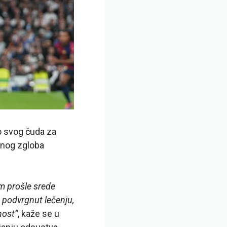
o svog čuda za
čnog zgloba
m prošle srede
 podvrgnut lečenju,
nost“
, kaže se u