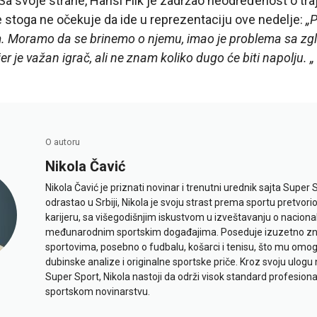
Sa svoje strane, Hansi Flik je zadržao neodređenost o tr
se stoga ne očekuje da ide u reprezentaciju ove nedelje:
„
. Moramo da se brinemo o njemu, imao je problema sa zg
er je važan igrač, ali ne znam koliko dugo će biti napolju. „
O autoru
Nikola Čavić
Nikola Čavić je priznati novinar i trenutni urednik sajta Super 
odrastao u Srbiji, Nikola je svoju strast prema sportu pretvor
karijeru, sa višegodišnjim iskustvom u izveštavanju o naciona
međunarodnim sportskim događajima. Poseduje izuzetno znan
sportovima, posebno o fudbalu, košarci i tenisu, što mu omo
dubinske analize i originalne sportske priče. Kroz svoju ulogu 
Super Sport, Nikola nastoji da održi visok standard profesional
sportskom novinarstvu.