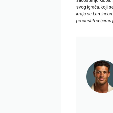
saopštenju kluba. 
svog igrača, koji 
kraja sa Lamineom
propustiti večeras j