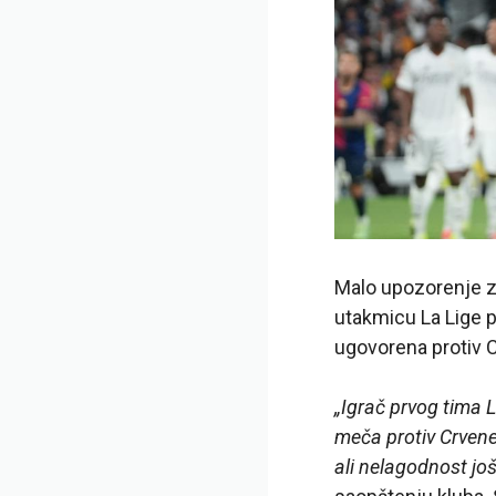
Malo upozorenje z
utakmicu La Lige p
ugovorena protiv 
„Igrač prvog tima
meča protiv Crvene
ali nelagodnost jo