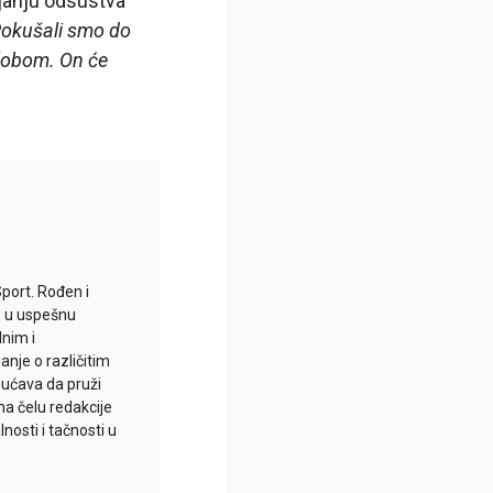
ajanju odsustva
Pokušali smo do
lobom. On će
Sport. Rođen i
io u uspešnu
lnim i
je o različitim
gućava da pruži
na čelu redakcije
nosti i tačnosti u