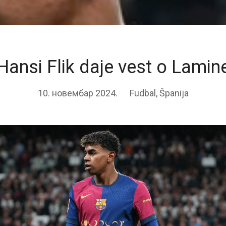
Hansi Flik daje vest o Lami
10. новембар 2024.
Fudbal
,
Španija