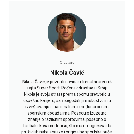
O autoru
Nikola Čavić
Nikola Čavić je priznati novinar i trenutni urednik
sajta Super Sport. Rođen i odrastao u Srbiji,
Nikola je svoju strast prema sportu pretvorio u
uspešnu karijeru, sa višegodišnjim iskustvom u
izveštavanju o nacionalnim i međunarodnim
sportskim događajima. Poseduje izuzetno
znanje o različitim sportovima, posebno o
fudbalu, košarci i tenisu, što mu omogućava da
pruži dubinske analize i originalne sportske priče.