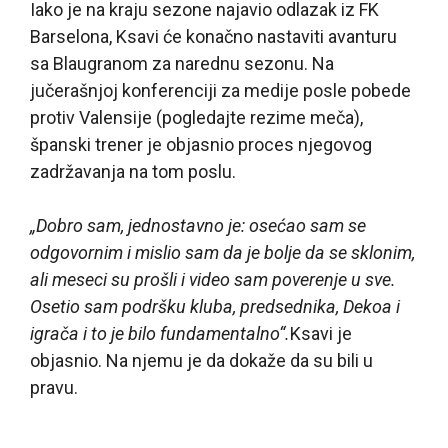
Iako je na kraju sezone najavio odlazak iz FK
Barselona, Ksavi će konačno nastaviti avanturu
sa Blaugranom za narednu sezonu. Na
jučerašnjoj konferenciji za medije posle pobede
protiv Valensije (pogledajte rezime meča),
španski trener je objasnio proces njegovog
zadržavanja na tom poslu.
„Dobro sam, jednostavno je: osećao sam se
odgovornim i mislio sam da je bolje da se sklonim,
ali meseci su prošli i video sam poverenje u sve.
Osetio sam podršku kluba, predsednika, Dekoa i
igrača i to je bilo fundamentalno“.
Ksavi je
objasnio. Na njemu je da dokaže da su bili u
pravu.