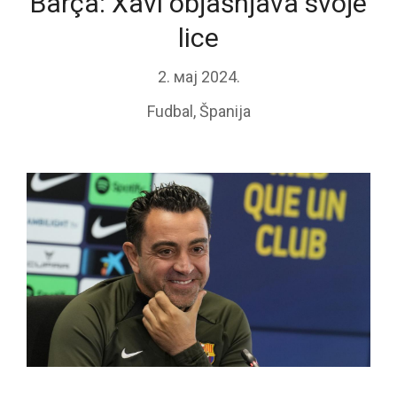
Barça: Xavi objašnjava svoje
lice
2. мај 2024.
Fudbal
,
Španija