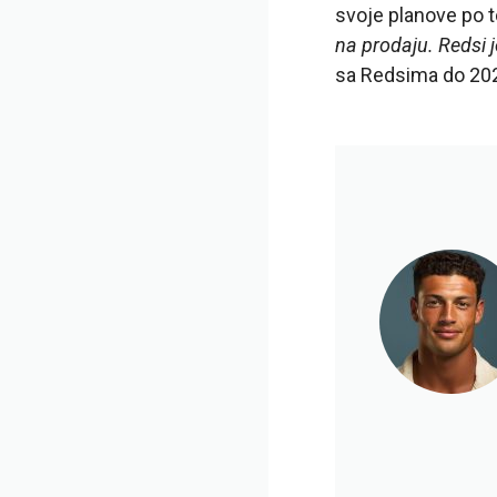
svoje planove po t
na prodaju. Redsi 
sa Redsima do 20