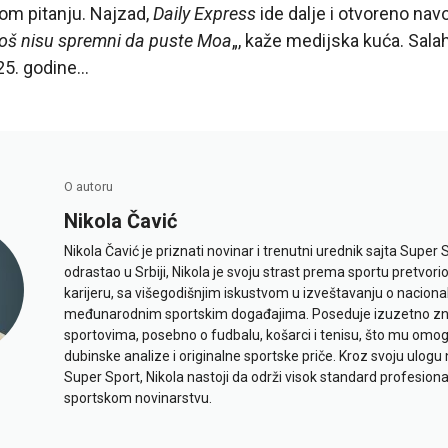
om pitanju. Najzad,
Daily Express
ide dalje i otvoreno navo
još nisu spremni da puste Moa
„, kaže medijska kuća. Sal
25. godine…
O autoru
Nikola Čavić
Nikola Čavić je priznati novinar i trenutni urednik sajta Super 
odrastao u Srbiji, Nikola je svoju strast prema sportu pretvor
karijeru, sa višegodišnjim iskustvom u izveštavanju o naciona
međunarodnim sportskim događajima. Poseduje izuzetno znan
sportovima, posebno o fudbalu, košarci i tenisu, što mu omo
dubinske analize i originalne sportske priče. Kroz svoju ulogu 
Super Sport, Nikola nastoji da održi visok standard profesional
sportskom novinarstvu.