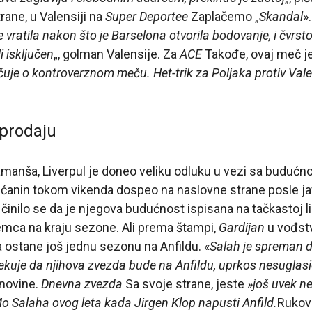
rane, u Valensiji na
Super Deportee
Zaplačemo „
Skandal
».
 vratila nakon što je Barselona otvorila bodovanje, i čvrst
i isključen
„, golman Valensije. Za
ACE
Takođe, ovaj meč j
uje o kontroverznom meču. Het-trik za Poljaka protiv Vale
 prodaju
amanša, Liverpul je doneo veliku odluku u vezi sa budu
pćanin tokom vikenda dospeo na naslovne strane posle ja
inilo se da je njegova budućnost ispisana na tačkastoj li
mca na kraju sezone. Ali prema štampi,
Gardijan
u vođstv
 ostane još jednu sezonu na Anfildu. «
Salah je spreman d
ekuje da njihova zvezda bude na Anfildu, uprkos nesugla
 novine.
Dnevna zvezda
Sa svoje strane, jeste »
još uvek n
Mo Salaha ovog leta kada Jirgen Klop napusti Anfild.
Rukov