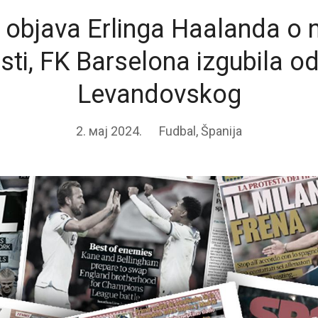
objava Erlinga Haalanda o 
ti, FK Barselona izgubila o
Levandovskog
2. мај 2024.
Fudbal
,
Španija