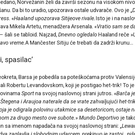
gledano, Norvežanin želi da završi sezonu na visokom nivo
šanu. Da bi to uradio, upozorava ostale udvarače. Ovo je „
D
ress
. «
Haaland upozorava Sitijeove rivale.
Isto je i na nasl
ava Mikela Artetu, menadžera Arsenala. «
Vratio sam se 
– šali se tabloid. Najzad,
Dnevno ogledalo
Haaland reče »
ravo vreme.
A Mančester Sitiju će trebati da zadrži krunu…
 spasilac’
reta, Barsa je pobedila sa poteškoćama protiv Valensije
li Robertu Levandovskom, koji je postigao het-trik! To 
 novinama
Sport
na svojoj naslovnoj strani jutros. «
Barča j
r Štegena i Araujoa naterale da se vrate zahvaljujući het-tri
koja je odigrala polovinu utakmice sa desetoricom, ostaje
onom za drugo mesto ove subote.
»
Mundo Deportivo
je tak
un sa imenom napadača na svojoj naslovnoj strani: „
Lewan
 dva zaglavlja i slobodnim udarcem, prekinuo je zastoj
„, pi