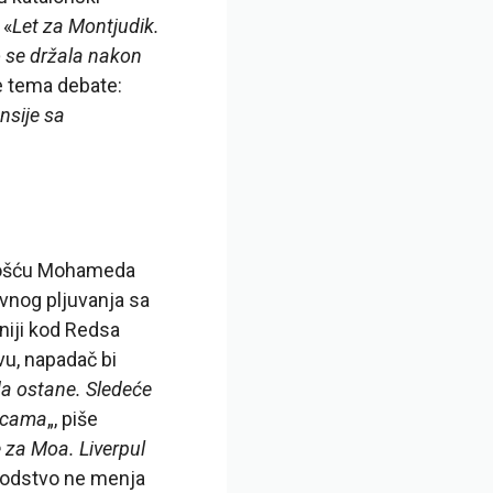
 «
Let za Montjudik.
o se držala nakon
e tema debate:
nsije sa
ćnošću Mohameda
vnog pljuvanja sa
niji kod Redsa
u, napadač bi
a ostane. Sledeće
sicama
„, piše
e za Moa. Liverpul
odstvo ne menja