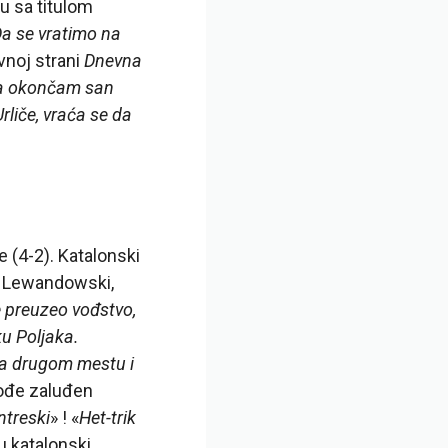
u sa titulom
a se vratimo na
ovnoj strani
Dnevna
da okončam san
Urliče, vraća se da
 (4-2). Katalonski
je Lewandowski,
e preuzeo vođstvo,
ku Poljaka.
 na drugom mestu i
ođe zaluđen
treski
» ! «
Het-trik
šu katalonski