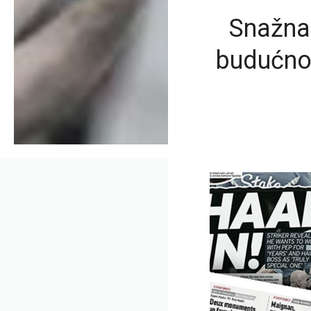
Snažna 
budućnos