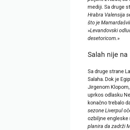
mediji. Sa druge st
Hrabra Valensija se
što je Mamardašvil
»
Levandovski odluč
desetoricom.
»
Salah nije na
Sa druge strane L
Salaha. Dok je Egi
Jirgenom Klopom, č
uprkos odlasku Ne
konačno trebalo da
sezone Liverpul oč
ozbiljne engleske
planira da zadrži 