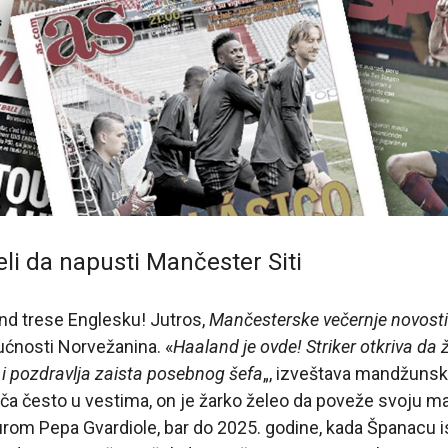
li da napusti Mančester Siti
and trese Englesku! Jutros,
Mančesterske večernje novosti
ćnosti Norvežanina. «
Haaland je ovde! Striker otkriva da ž
i pozdravlja zaista posebnog šefa
„, izveštava mandžunski 
a često u vestima, on je žarko želeo da poveže svoju 
rom Pepa Gvardiole, bar do 2025. godine, kada Španacu i