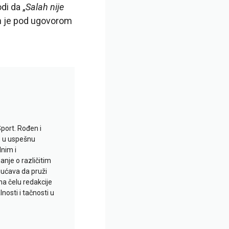
di da „
Salah nije
ah je pod ugovorom
Sport. Rođen i
io u uspešnu
lnim i
je o različitim
gućava da pruži
na čelu redakcije
nosti i tačnosti u