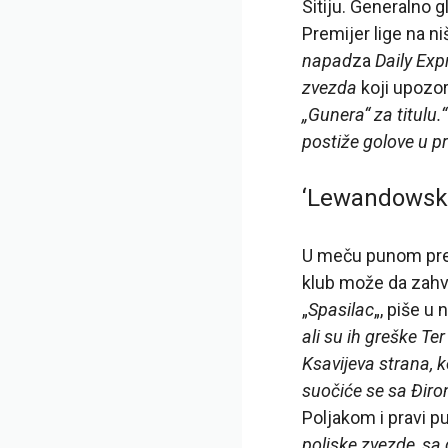
Sitiju. Generalno 
Premijer lige na ni
napad
za
Daily Exp
zvezda
koji upozor
„Gunera“ za titulu.“
postiže golove u p
‘Lewandowski,
U meču punom preok
klub može da zahva
„
Spasilac
„, piše u
ali su ih greške Te
Ksavijeva strana, 
suočiće se sa Đir
Poljakom i pravi p
poljske zvezde, sa