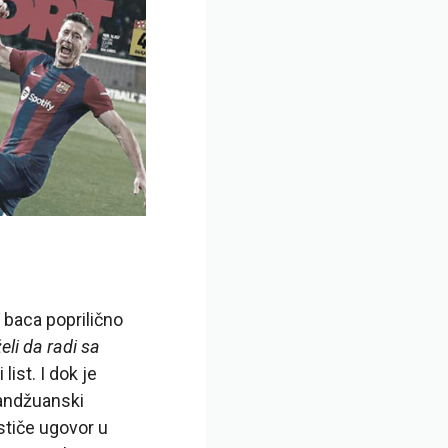
baca poprilično
eli da radi sa
list. I dok je
mandžuanski
stiče ugovor u