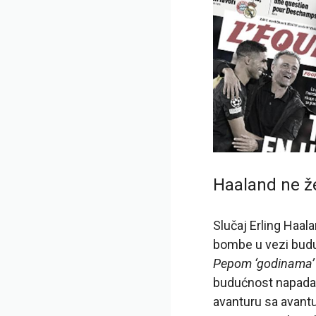
Haaland ne že
Slučaj Erling Haal
bombe u vezi budu
Pepom ‘godinama’ 
budućnost napadač
avanturu sa avantu