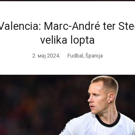
Valencia: Marc-André ter St
velika lopta
2. мај 2024.
Fudbal
,
Španija