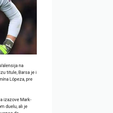
Valensija na
 titule, Barsa je i
rmína Lópeza, pre
da izazove Mark-
 duelu, ali je