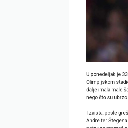
U ponedeljak je 3
Olimpijskom stadio
dalje imala male š
nego što su ubrzo i
I zaista, posle gr
Andre ter Štegena