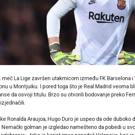
3. meč La Lige završen utakmicom između FK Barselona i 
nu u Montjuiku. I pored toga što je Real Madrid veoma blizu
anse da osvoji titulu. Brzo su otvorili bodovanje preko Fe
zjednačili.
eške Ronalda Araujoa, Hugo Duro je uspeo da ode duboko 
. Nemački golman je izgledao namešteno da pobedi u svom