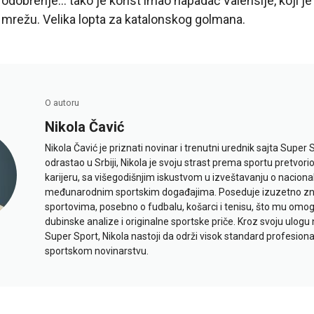
dobrenje… tako je korist imao napadač Valensije, koji j
 mrežu. Velika lopta za katalonskog golmana.
O autoru
Nikola Čavić
Nikola Čavić je priznati novinar i trenutni urednik sajta Super 
odrastao u Srbiji, Nikola je svoju strast prema sportu pretvor
karijeru, sa višegodišnjim iskustvom u izveštavanju o naciona
međunarodnim sportskim događajima. Poseduje izuzetno znan
sportovima, posebno o fudbalu, košarci i tenisu, što mu omo
dubinske analize i originalne sportske priče. Kroz svoju ulogu 
Super Sport, Nikola nastoji da održi visok standard profesional
sportskom novinarstvu.