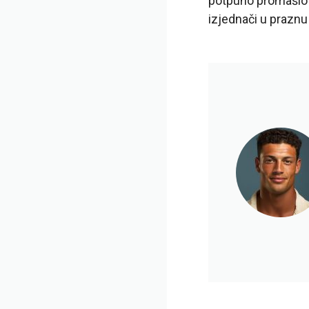
potpuno promašio o
izjednači u praznu