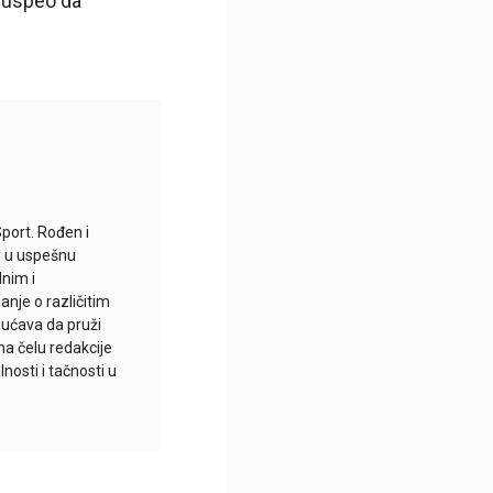
e uspeo da
Sport. Rođen i
io u uspešnu
lnim i
je o različitim
gućava da pruži
na čelu redakcije
nosti i tačnosti u