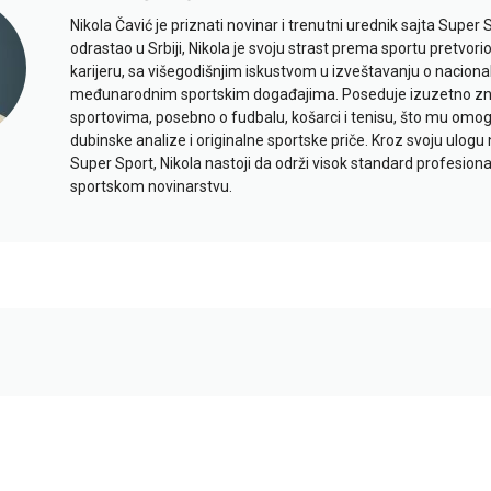
Nikola Čavić je priznati novinar i trenutni urednik sajta Super 
odrastao u Srbiji, Nikola je svoju strast prema sportu pretvor
karijeru, sa višegodišnjim iskustvom u izveštavanju o naciona
međunarodnim sportskim događajima. Poseduje izuzetno znan
sportovima, posebno o fudbalu, košarci i tenisu, što mu omo
dubinske analize i originalne sportske priče. Kroz svoju ulogu 
Super Sport, Nikola nastoji da održi visok standard profesional
sportskom novinarstvu.