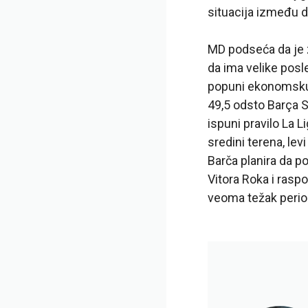
situacija između d
MD podseća da je z
da ima velike posl
popuni ekonomsku p
49,5 odsto Barça S
ispuni pravilo La L
sredini terena, le
Barča planira da po
Vitora Roka i raspo
veoma težak perio