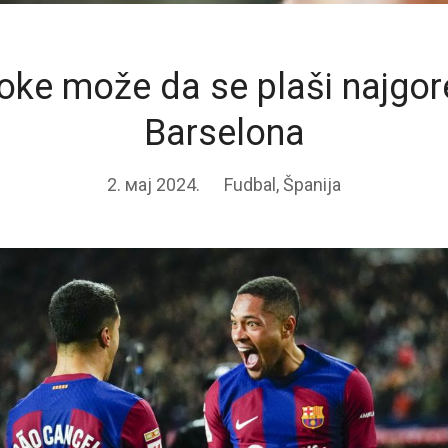
Roke može da se plaši najgor
Barselona
2. мај 2024.
Fudbal
,
Španija