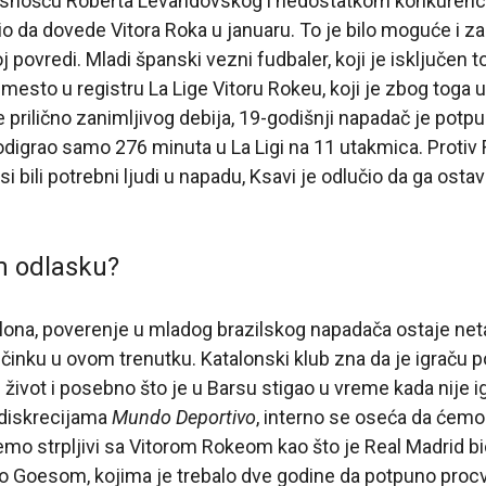
snošću Roberta Levandovskog i nedostatkom konkurenci
io da dovede Vitora Roka u januaru. To je bilo moguće i za
oj povredi. Mladi španski vezni fudbaler, koji je isključen
 mesto u registru La Lige Vitoru Rokeu, koji je zbog toga
le prilično zanimljivog debija, 19-godišnji napadač je pot
odigrao samo 276 minuta u La Ligi na 11 utakmica. Protiv R
i bili potrebni ljudi u napadu, Ksavi je odlučio da ga ostavi
m odlasku?
elona, poverenje u mladog brazilskog napadača ostaje ne
inku u ovom trenutku. Katalonski klub zna da je igraču 
 život i posebno što je u Barsu stigao u vreme kada nije i
diskrecijama
Mundo Deportivo
, interno se oseća da ćemo
o strpljivi sa Vitorom Rokeom kao što je Real Madrid b
o Goesom, kojima je trebalo dve godine da potpuno proc