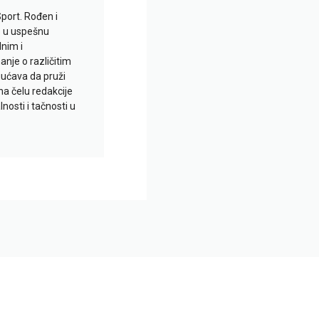
Sport. Rođen i
io u uspešnu
lnim i
je o različitim
gućava da pruži
na čelu redakcije
nosti i tačnosti u