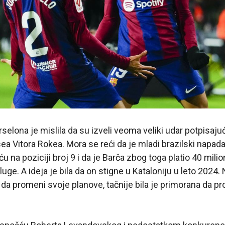
rselona je mislila da su izveli veoma veliki udar potpisaj
ea Vitora Rokea. Mora se reći da je mladi brazilski nap
 na poziciji broj 9 i da je Barča zbog toga platio 40 milio
ge. A ideja je bila da on stigne u Kataloniju u leto 2024. 
 da promeni svoje planove, tačnije bila je primorana da p