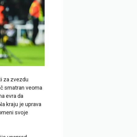
ući za zvezdu
adač smatran veoma
na evra da
Na kraju je uprava
romeni svoje