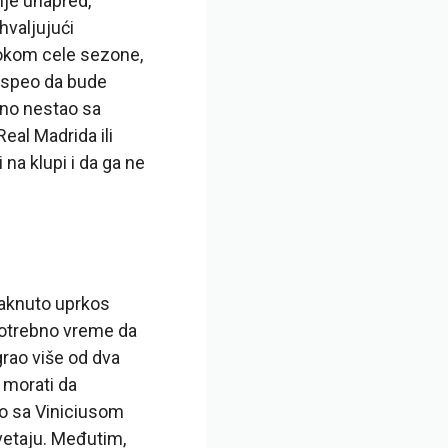
je unapred,
hvaljujući
 tokom cele sezone,
 uspeo da bude
puno nestao sa
eal Madrida ili
 na klupi i da ga ne
taknuto uprkos
potrebno vreme da
grao više od dva
 morati da
io sa Viniciusom
vetaju. Međutim,