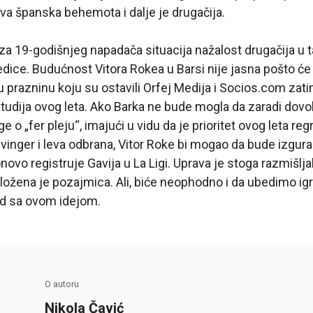
va španska behemota i dalje je drugačija.
a 19-godišnjeg napadača situacija nažalost drugačija u t
edice. Budućnost Vitora Rokea u Barsi nije jasna pošto će
razninu koju su ostavili Orfej Medija i Socios.com zatim
tudija ovog leta. Ako Barka ne bude mogla da zaradi dovo
ige o „fer pleju“, imajući u vidu da je prioritet ovog leta re
vi vinger i leva odbrana, Vitor Roke bi mogao da bude izgur
novo registruje Gavija u La Ligi. Uprava je stoga razmišlja
ložena je pozajmica. Ali, biće neophodno i da ubedimo igra
d sa ovom idejom.
O autoru
Nikola Čavić