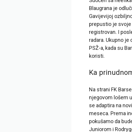
Suočen sa neefika
Blaugrana je odluč
Gavijevijoj ozbiljn
prepustio je svoje
registrovan. I pos
radara. Ukupno je 
PSŽ-a, kada su Bars
koristi.
Ka prinudno
Na strani FK Bars
njegovom lošem uč
se adaptira na novi
meseca. Prema in
pokušamo da budem
Juniorom i Rodryg