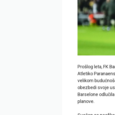
Prošlog leta, FK Ba
Atletiko Paranaens
velikom budućnošću
obezbedi svoje uslu
Barselone odlučila
planove.