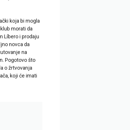
ački koja bi mogla
 klub morati da
 Líbero i prodaju
ljno novca da
grutovanje na
an. Pogotovo što
la o žrtvovanja
ča, koji će imati