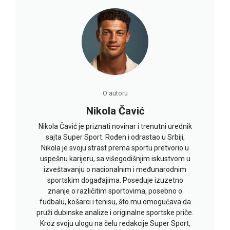
O autoru
Nikola Čavić
Nikola Čavić je priznati novinar i trenutni urednik
sajta Super Sport. Rođen i odrastao u Srbiji,
Nikola je svoju strast prema sportu pretvorio u
uspešnu karijeru, sa višegodišnjim iskustvom u
izveštavanju o nacionalnim i međunarodnim
sportskim događajima. Poseduje izuzetno
znanje o različitim sportovima, posebno o
fudbalu, košarci i tenisu, što mu omogućava da
pruži dubinske analize i originalne sportske priče.
Kroz svoju ulogu na čelu redakcije Super Sport,