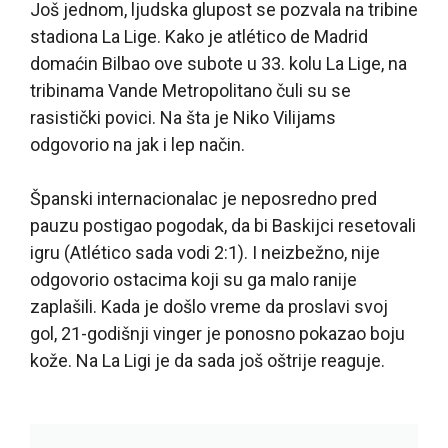
Još jednom, ljudska glupost se pozvala na tribine
stadiona La Lige. Kako je atlético de Madrid
domaćin Bilbao ove subote u 33. kolu La Lige, na
tribinama Vande Metropolitano čuli su se
rasistički povici. Na šta je Niko Vilijams
odgovorio na jak i lep način.
Španski internacionalac je neposredno pred
pauzu postigao pogodak, da bi Baskijci resetovali
igru (Atlético sada vodi 2:1). I neizbežno, nije
odgovorio ostacima koji su ga malo ranije
zaplašili. Kada je došlo vreme da proslavi svoj
gol, 21-godišnji vinger je ponosno pokazao boju
kože. Na La Ligi je da sada još oštrije reaguje.