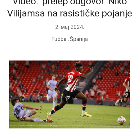
Video: ‘prelep odgovor’ Niko
Vilijamsa na rasističke pojanje
2. мај 2024.
Fudbal
,
Španija