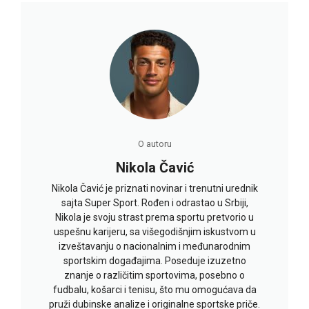
O autoru
Nikola Čavić
Nikola Čavić je priznati novinar i trenutni urednik
sajta Super Sport. Rođen i odrastao u Srbiji,
Nikola je svoju strast prema sportu pretvorio u
uspešnu karijeru, sa višegodišnjim iskustvom u
izveštavanju o nacionalnim i međunarodnim
sportskim događajima. Poseduje izuzetno
znanje o različitim sportovima, posebno o
fudbalu, košarci i tenisu, što mu omogućava da
pruži dubinske analize i originalne sportske priče.