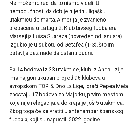
Ne možemo reći da to nismo videli. U
nemogućnosti da dobije nijednu ligašku
utakmicu do marta, Almerija je zvanično
prebačena u La Ligu 2. Klub bivšeg fudbalera
Marsejlja Luisa Suareza (povređen od januara)
izgubio je u subotu od Getafea (1-3), što im
ostavlja bez nade da ostanu budni.
Sa 14 bodova iz 33 utakmice, klub iz Andaluzije
ima najgori ukupan broj od 96 klubova u
evropskom TOP 5. Dno La Lige, igrači Pepea Mela
zaostaju 17 bodova za Majorku, prvim mestom
koje nije relegacija, a do kraja je još 5 utakmica.
Zbog toga će se vratiti u antehamber španskog
fudbala, koji su napustili 2022. godine.