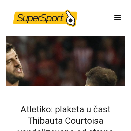
Skip
to
ME
content
Atletiko: plaketa u čast
Thibauta Courtoisa