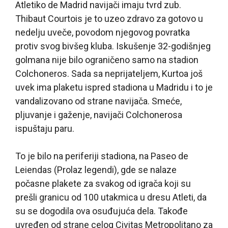
Atletiko de Madrid navijači imaju tvrd zub.
Thibaut Courtois je to uzeo zdravo za gotovo u
nedelju uveče, povodom njegovog povratka
protiv svog bivšeg kluba. Iskušenje 32-godišnjeg
golmana nije bilo ograničeno samo na stadion
Colchoneros. Sada sa neprijateljem, Kurtoa još
uvek ima plaketu ispred stadiona u Madridu i to je
vandalizovano od strane navijača. Smeće,
pljuvanje i gaženje, navijači Colchonerosa
ispuštaju paru.
To je bilo na periferiji stadiona, na Paseo de
Leiendas (Prolaz legendi), gde se nalaze
počasne plakete za svakog od igrača koji su
prešli granicu od 100 utakmica u dresu Atleti, da
su se dogodila ova osuđujuća dela. Takođe
uvređen od strane celog Civitas Metropolitano za