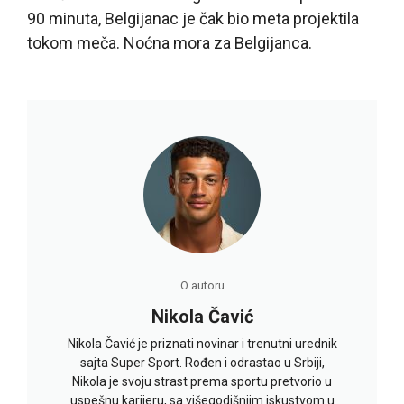
90 minuta, Belgijanac je čak bio meta projektila
tokom meča. Noćna mora za Belgijanca.
O autoru
Nikola Čavić
Nikola Čavić je priznati novinar i trenutni urednik
sajta Super Sport. Rođen i odrastao u Srbiji,
Nikola je svoju strast prema sportu pretvorio u
uspešnu karijeru, sa višegodišnjim iskustvom u