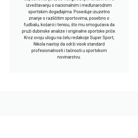
izveštavanju o nacionalnim i međunarodnim
sportskim događajima. Poseduje izuzetno
znanje o različitim sportovima, posebno o
fudbalu, košarci i tenisu, što mu omogućava da
pruži dubinske analize i originalne sportske priče.
Kroz svoju ulogu na čelu redakcije Super Sport,
Nikola nastoji da održi visok standard
profesionalnosti i tačnosti u sportskom
novinarstvu.