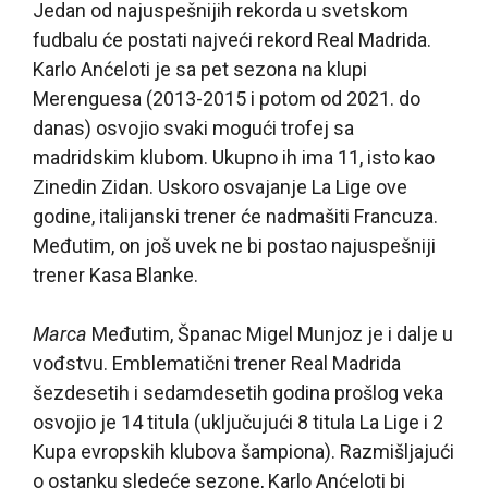
Jedan od najuspešnijih rekorda u svetskom
fudbalu će postati najveći rekord Real Madrida.
Karlo Anćeloti je sa pet sezona na klupi
Merenguesa (2013-2015 i potom od 2021. do
danas) osvojio svaki mogući trofej sa
madridskim klubom. Ukupno ih ima 11, isto kao
Zinedin Zidan. Uskoro osvajanje La Lige ove
godine, italijanski trener će nadmašiti Francuza.
Međutim, on još uvek ne bi postao najuspešniji
trener Kasa Blanke.
Marca
Međutim, Španac Migel Munjoz je i dalje u
vođstvu. Emblematični trener Real Madrida
šezdesetih i sedamdesetih godina prošlog veka
osvojio je 14 titula (uključujući 8 titula La Lige i 2
Kupa evropskih klubova šampiona). Razmišljajući
o ostanku sledeće sezone, Karlo Anćeloti bi