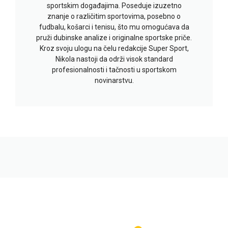
sportskim događajima. Poseduje izuzetno
znanje o različitim sportovima, posebno o
fudbalu, košarci i tenisu, što mu omogućava da
pruži dubinske analize i originalne sportske priče.
Kroz svoju ulogu na čelu redakcije Super Sport,
Nikola nastoji da održi visok standard
profesionalnosti i tačnosti u sportskom
novinarstvu.