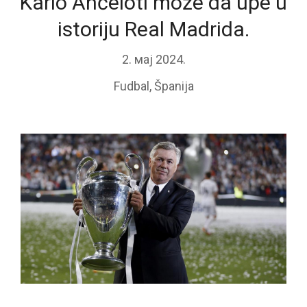
Karlo Anćeloti može da uрe u
istoriju Real Madrida.
2. мај 2024.
Fudbal
,
Španija