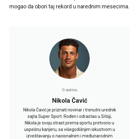
mogao da obori taj rekord u narednim mesecima.
O autoru
Nikola Čavić
Nikola Čavić je priznati novinar i trenutni urednik
sajta Super Sport. Rođen i odrastao u Srbiji,
Nikola je svoju strast prema sportu pretvorio u
uspešnu karijeru, sa višegodišnjim iskustvom u
izveštavanju o nacionalnim i međunarodnim