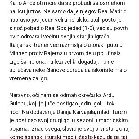
Karlo Anćeloti mora da se probudi sa osmehom
na licu jutros. Ne samo da je njegov Real Madrid
napravio još jedan veliki korak ka tituli pošto je
sinoć pobedio Real Sosijedad (1-0), već su povrh
ovih odmarali većinu svojih starijih igrača.
Italijanski trener već razmišlja o utorak i putu u
Minhen protiv Bajerna u prvom delu polufinala
Lige šampiona. Tu leži veliki događaj. To ne
sprečava neke članove odreda da iskoriste malo
vremena za igru.
Naravno, oči nam se odmah okreću ka Ardu
Gulenu, koji je juče postigao jedini gol u toku
noći. Na dodavanje Danija Karvajala, mladi Turčin
je postigao svoj drugi gol u sezoni u madridskim
bojama. Iznad svega, slavio je svoj prvi start, onaj
kome španski i turski mediji često kažu da ga taj