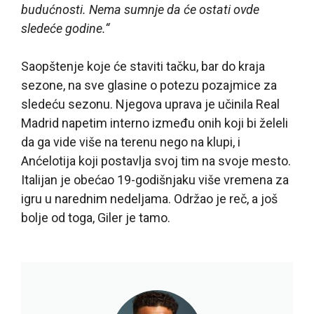
budućnosti. Nema sumnje da će ostati ovde
sledeće godine.“
Saopštenje koje će staviti tačku, bar do kraja
sezone, na sve glasine o potezu pozajmice za
sledeću sezonu. Njegova uprava je učinila Real
Madrid napetim interno između onih koji bi želeli
da ga vide više na terenu nego na klupi, i
Anćelotija koji postavlja svoj tim na svoje mesto.
Italijan je obećao 19-godišnjaku više vremena za
igru u narednim nedeljama. Održao je reč, a još
bolje od toga, Giler je tamo.