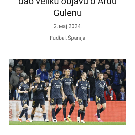
dao veliku objavu o Ardu
Gulenu
2. мај 2024.
Fudbal
,
Španija