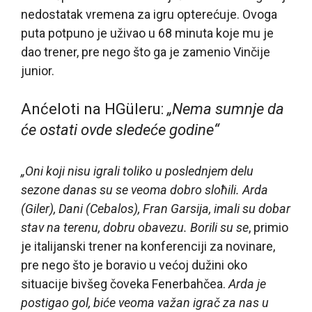
nedostatak vremena za igru opterećuje. Ovoga
puta potpuno je uživao u 68 minuta koje mu je
dao trener, pre nego što ga je zamenio Vinčije
junior.
Anćeloti na HGüleru:
„Nema sumnje da
će ostati ovde sledeće godine“
„Oni koji nisu igrali toliko u poslednjem delu
sezone danas su se veoma dobro sloћili. Arda
(Giler), Dani (Cebalos), Fran Garsija, imali su dobar
stav na terenu, dobru obavezu. Borili su se
, primio
je italijanski trener na konferenciji za novinare,
pre nego što je boravio u većoj dužini oko
situacije bivšeg čoveka Fenerbahčea.
Arda je
postigao gol, biće veoma važan igrač za nas u