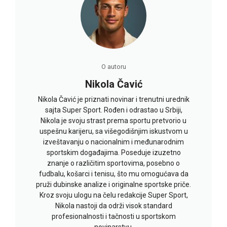
O autoru
Nikola Čavić
Nikola Čavić je priznati novinar i trenutni urednik
sajta Super Sport. Rođen i odrastao u Srbiji,
Nikola je svoju strast prema sportu pretvorio u
uspešnu karijeru, sa višegodišnjim iskustvom u
izveštavanju o nacionalnim i međunarodnim
sportskim događajima. Poseduje izuzetno
znanje o različitim sportovima, posebno o
fudbalu, košarci i tenisu, što mu omogućava da
pruži dubinske analize i originalne sportske priče.
Kroz svoju ulogu na čelu redakcije Super Sport,
Nikola nastoji da održi visok standard
profesionalnosti i tačnosti u sportskom
novinarstvu.