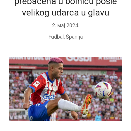
prebačena u bolnicu posle
velikog udarca u glavu
2. мај 2024.
Fudbal
,
Španija