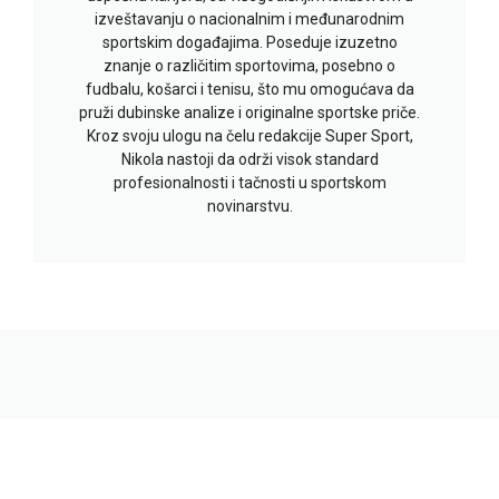
izveštavanju o nacionalnim i međunarodnim
sportskim događajima. Poseduje izuzetno
znanje o različitim sportovima, posebno o
fudbalu, košarci i tenisu, što mu omogućava da
pruži dubinske analize i originalne sportske priče.
Kroz svoju ulogu na čelu redakcije Super Sport,
Nikola nastoji da održi visok standard
profesionalnosti i tačnosti u sportskom
novinarstvu.