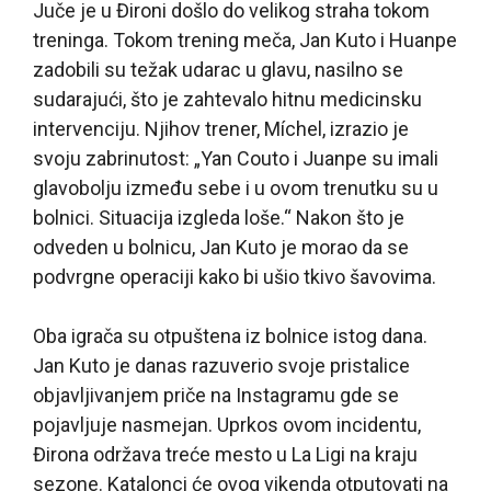
Juče je u Đironi došlo do velikog straha tokom
treninga. Tokom trening meča, Jan Kuto i Huanpe
zadobili su težak udarac u glavu, nasilno se
sudarajući, što je zahtevalo hitnu medicinsku
intervenciju. Njihov trener, Míchel, izrazio je
svoju zabrinutost: „Yan Couto i Juanpe su imali
glavobolju između sebe i u ovom trenutku su u
bolnici. Situacija izgleda loše.“ Nakon što je
odveden u bolnicu, Jan Kuto je morao da se
podvrgne operaciji kako bi ušio tkivo šavovima.
Oba igrača su otpuštena iz bolnice istog dana.
Jan Kuto je danas razuverio svoje pristalice
objavljivanjem priče na Instagramu gde se
pojavljuje nasmejan. Uprkos ovom incidentu,
Đirona održava treće mesto u La Ligi na kraju
sezone. Katalonci će ovog vikenda otputovati na