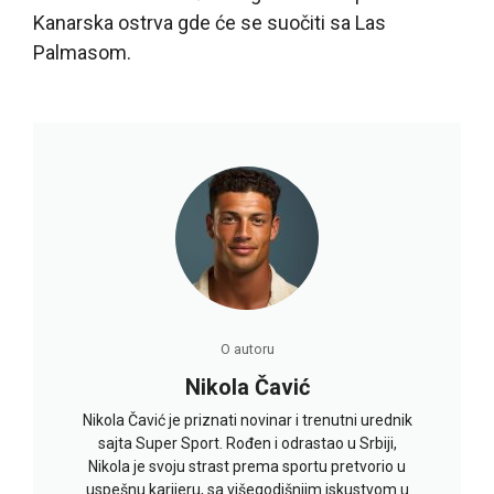
Kanarska ostrva gde će se suočiti sa Las
Palmasom.
O autoru
Nikola Čavić
Nikola Čavić je priznati novinar i trenutni urednik
sajta Super Sport. Rođen i odrastao u Srbiji,
Nikola je svoju strast prema sportu pretvorio u
uspešnu karijeru, sa višegodišnjim iskustvom u