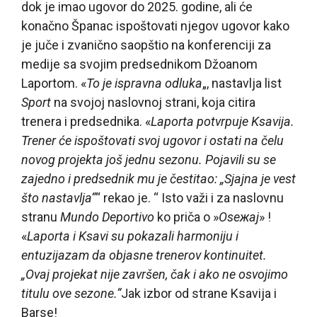
dok je imao ugovor do 2025. godine, ali će
konačno Španac ispoštovati njegov ugovor kako
je juče i zvanično saopštio na konferenciji za
medije sa svojim predsednikom Džoanom
Laportom. «
To je ispravna odluka
„, nastavlja list
Sport
na svojoj naslovnoj strani, koja citira
trenera i predsednika. «
Laporta potvrрuje Ksavija.
Trener će ispoštovati svoj ugovor i ostati na čelu
novog projekta još jednu sezonu. Pojavili su se
zajedno i predsednik mu je čestitao: „Sjajna je vest
što nastavlja“
“ rekao je. “ Isto važi i za naslovnu
stranu
Mundo Deportivo
ko priča o »
Oseжaj
» !
«
Laporta i Ksavi su pokazali harmoniju i
entuzijazam da objasne trenerov kontinuitet.
„Ovaj projekat nije završen, čak i ako ne osvojimo
titulu ove sezone.“
Jak izbor od strane Ksavija i
Barse!