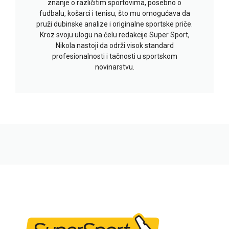
znanje o različitim sportovima, posebno o
fudbalu, košarci i tenisu, što mu omogućava da
pruži dubinske analize i originalne sportske priče.
Kroz svoju ulogu na čelu redakcije Super Sport,
Nikola nastoji da održi visok standard
profesionalnosti i tačnosti u sportskom
novinarstvu.