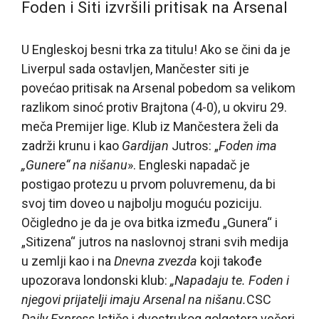
Foden i Siti izvršili pritisak na Arsenal
U Engleskoj besni trka za titulu! Ako se čini da je
Liverpul sada ostavljen, Mančester siti je
povećao pritisak na Arsenal pobedom sa velikom
razlikom sinoć protiv Brajtona (4-0), u okviru 29.
meča Premijer lige. Klub iz Mančestera želi da
zadrži krunu i kao
Gardijan
Jutros: „
Foden ima
„Gunere“ na nišanu
». Engleski napadač je
postigao protezu u prvom poluvremenu, da bi
svoj tim doveo u najbolju moguću poziciju.
Očigledno je da je ova bitka između „Gunera“ i
„Sitizena“ jutros na naslovnoj strani svih medija
u zemlji kao i na
Dnevna zvezda
koji takođe
upozorava londonski klub:
„Napadaju te. Foden i
njegovi prijatelji imaju Arsenal na nišanu.
CSC
Daily Express
Ističe i dvostrukog golgetera večeri,