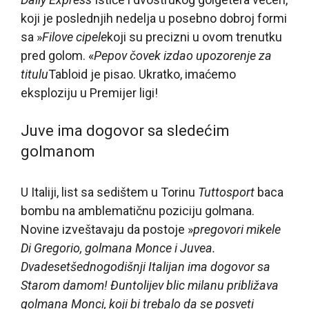
koji je poslednjih nedelja u posebno dobroj formi
sa »
Filove cipele
koji su precizni u ovom trenutku
pred golom. «
Pepov čovek izdao upozorenje za
titulu
Tabloid je pisao. Ukratko, imaćemo
eksploziju u Premijer ligi!
Juve ima dogovor sa sledećim
golmanom
U Italiji, list sa sedištem u Torinu
Tuttosport
baca
bombu na amblematičnu poziciju golmana.
Novine izveštavaju da postoje »
pregovori mikele
Di Gregorio, golmana Monce i Juvea.
Dvadesetšednogodišnji Italijan ima dogovor sa
Starom damom! Đuntolijev blic milanu približava
golmana Monci, koji bi trebalo da se posveti