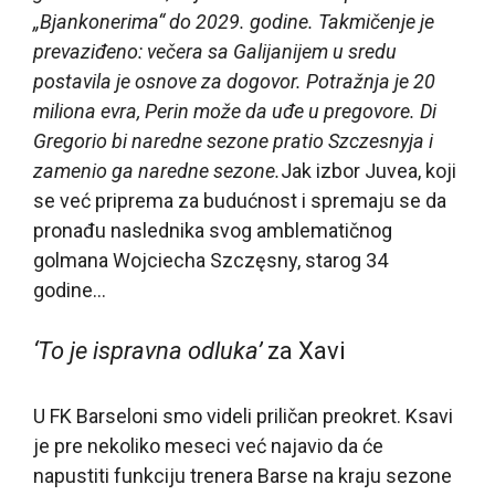
„Bjankonerima“ do 2029. godine. Takmičenje je
prevaziđeno: večera sa Galijanijem u sredu
postavila je osnove za dogovor. Potražnja je 20
miliona evra, Perin može da uđe u pregovore. Di
Gregorio bi naredne sezone pratio Szczesnyja i
zamenio ga naredne sezone.
Jak izbor Juvea, koji
se već priprema za budućnost i spremaju se da
pronađu naslednika svog amblematičnog
golmana Wojciecha Szczęsny, starog 34
godine…
‘To je ispravna odluka’
za Xavi
U FK Barseloni smo videli priličan preokret. Ksavi
je pre nekoliko meseci već najavio da će
napustiti funkciju trenera Barse na kraju sezone