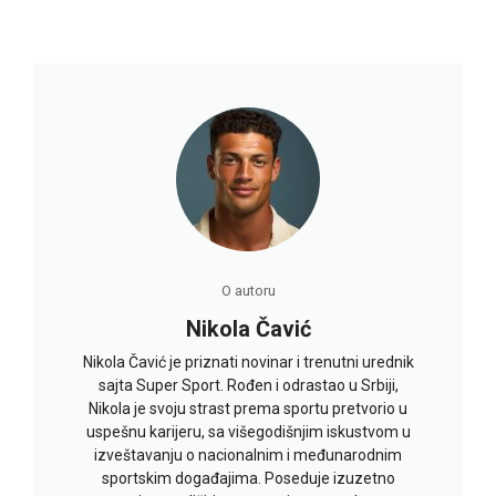
O autoru
Nikola Čavić
Nikola Čavić je priznati novinar i trenutni urednik
sajta Super Sport. Rođen i odrastao u Srbiji,
Nikola je svoju strast prema sportu pretvorio u
uspešnu karijeru, sa višegodišnjim iskustvom u
izveštavanju o nacionalnim i međunarodnim
sportskim događajima. Poseduje izuzetno