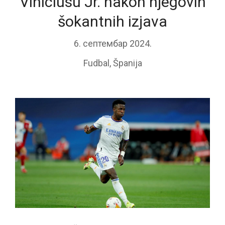
Viniciusu Jr. nakon njegovih
šokantnih izjava
6. септембар 2024.
Fudbal
,
Španija