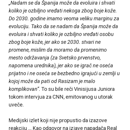
„Nadam se da Španija može da evoluira i shvati
koliko je ozbiljno vređati nekoga zbog boje kože.
Do 2030. godine imamo veoma veliku marginu za
evoluciju. Tako da se nadam da Španija može da
evoluira i shvati koliko je ozbiljno vređati osobu
zbog boje kože, jer ako se 2030. stvari ne
promene, mislim da moramo da promenimo
mesto održavanja (za Svetsko prvenstvo,
napomena urednika), jer ako se igrač ne oseća
prijatno i ne oseća se bezbedno igrajući u zemlji u
kojoj može da pati od Rasizam je malo
komplikovan“
. To su bile reči Vinisijusa Juniora
tokom intervjua za CNN, emitovanog u utorak
uveče.
Medijski izlet koji nije propustio da izazove
reakciju … Kao odgovor na izjave napadača Real