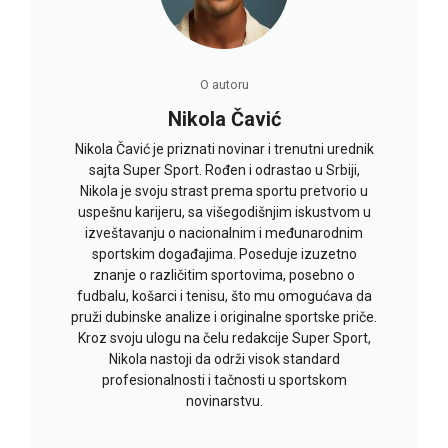
O autoru
Nikola Čavić
Nikola Čavić je priznati novinar i trenutni urednik
sajta Super Sport. Rođen i odrastao u Srbiji,
Nikola je svoju strast prema sportu pretvorio u
uspešnu karijeru, sa višegodišnjim iskustvom u
izveštavanju o nacionalnim i međunarodnim
sportskim događajima. Poseduje izuzetno
znanje o različitim sportovima, posebno o
fudbalu, košarci i tenisu, što mu omogućava da
pruži dubinske analize i originalne sportske priče.
Kroz svoju ulogu na čelu redakcije Super Sport,
Nikola nastoji da održi visok standard
profesionalnosti i tačnosti u sportskom
novinarstvu.