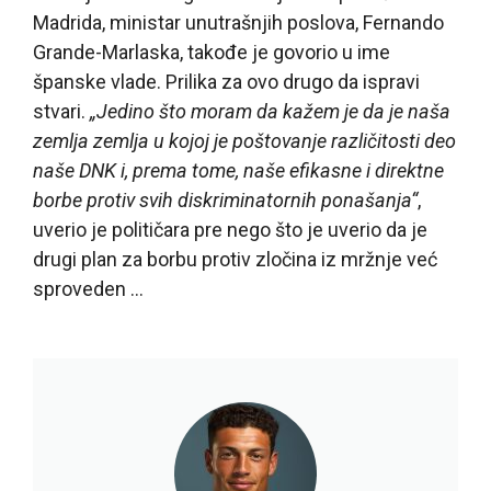
Madrida, ministar unutrašnjih poslova, Fernando
Grande-Marlaska, takođe je govorio u ime
španske vlade. Prilika za ovo drugo da ispravi
stvari.
„Jedino što moram da kažem je da je naša
zemlja zemlja u kojoj je poštovanje različitosti deo
naše DNK i, prema tome, naše efikasne i direktne
borbe protiv svih diskriminatornih ponašanja“
,
uverio je političara pre nego što je uverio da je
drugi plan za borbu protiv zločina iz mržnje već
sproveden …