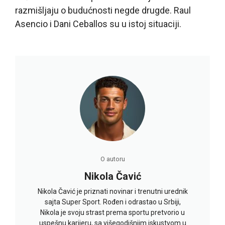
razmišljaju o budućnosti negde drugde. Raul
Asencio i Dani Ceballos su u istoj situaciji.
O autoru
Nikola Čavić
Nikola Čavić je priznati novinar i trenutni urednik
sajta Super Sport. Rođen i odrastao u Srbiji,
Nikola je svoju strast prema sportu pretvorio u
uspešnu karijeru, sa višegodišnjim iskustvom u