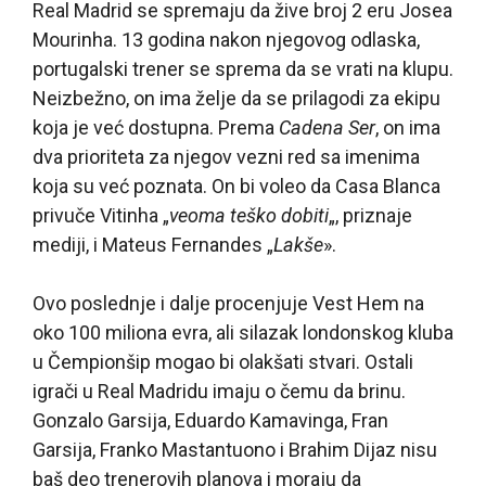
Real Madrid se spremaju da žive broj 2 eru Josea
Mourinha. 13 godina nakon njegovog odlaska,
portugalski trener se sprema da se vrati na klupu.
Neizbežno, on ima želje da se prilagodi za ekipu
koja je već dostupna. Prema
Cadena Ser
, on ima
dva prioriteta za njegov vezni red sa imenima
koja su već poznata. On bi voleo da Casa Blanca
privuče Vitinha „
veoma teško dobiti
„, priznaje
mediji, i Mateus Fernandes „
Lakše
».
Ovo poslednje i dalje procenjuje Vest Hem na
oko 100 miliona evra, ali silazak londonskog kluba
u Čempionšip mogao bi olakšati stvari. Ostali
igrači u Real Madridu imaju o čemu da brinu.
Gonzalo Garsija, Eduardo Kamavinga, Fran
Garsija, Franko Mastantuono i Brahim Dijaz nisu
baš deo trenerovih planova i moraju da