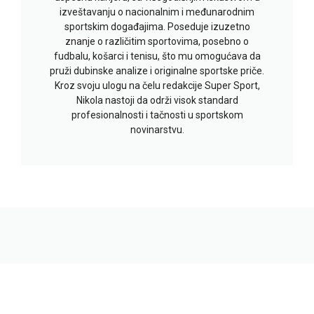
izveštavanju o nacionalnim i međunarodnim
sportskim događajima. Poseduje izuzetno
znanje o različitim sportovima, posebno o
fudbalu, košarci i tenisu, što mu omogućava da
pruži dubinske analize i originalne sportske priče.
Kroz svoju ulogu na čelu redakcije Super Sport,
Nikola nastoji da održi visok standard
profesionalnosti i tačnosti u sportskom
novinarstvu.