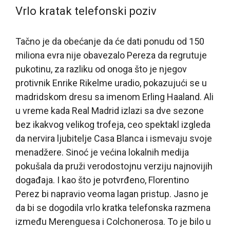
Vrlo kratak telefonski poziv
Tačno je da obećanje da će dati ponudu od 150
miliona evra nije obavezalo Pereza da regrutuje
pukotinu, za razliku od onoga što je njegov
protivnik Enrike Rikelme uradio, pokazujući se u
madridskom dresu sa imenom Erling Haaland. Ali
u vreme kada Real Madrid izlazi sa dve sezone
bez ikakvog velikog trofeja, ceo spektakl izgleda
da nervira ljubitelje Casa Blanca i ismevaju svoje
menadžere. Sinoć je većina lokalnih medija
pokušala da pruži verodostojnu verziju najnovijih
događaja. I kao što je potvrđeno, Florentino
Perez bi napravio veoma lagan pristup. Jasno je
da bi se dogodila vrlo kratka telefonska razmena
između Merenguesa i Colchonerosa. To je bilo u