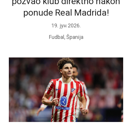
pozvao klub direktno nakon
ponude Real Madrida!
19. јун 2026.
Fudbal
,
Španija