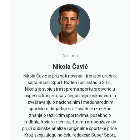
O autoru
Nikola Čavić
Nikola Čavić je priznati novinar i trenutni urednik
sajta Super Sport. Rođen i odrastao u Srbiji,
Nikola je svoju strast prema sportu pretvorio u
uspešnu karijeru, sa višegodišnjim iskustvom u
izveštavanju o nacionalnim i međunarodnim
sportskim događajima. Poseduje izuzetno
znanje o različitim sportovima, posebno o
fudbalu, košarci i tenisu, što mu omogućava da
pruži dubinske analize i originalne sportske priče.
Kroz svoju ulogu na čelu redakcije Super Sport,