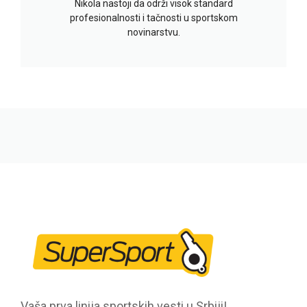
Nikola nastoji da održi visok standard
profesionalnosti i tačnosti u sportskom
novinarstvu.
Vaša prva linija sportskih vesti u Srbiji!