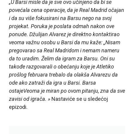
„U Barsi misle da je sve ovo učinjeno da bi se
povećala cena operacije, da je Real Madrid očajan
i da su više fokusirani na Barsu nego na svoj
projekat. Poruka je poslata odmah nakon ove
ponude. Džulijan Alvarez je direktno kontaktirao
veoma važnu osobu u Barsi da mu kaže: „Nisam
pregovarao sa Real Madridom i nemam nameru
da to uradim. Želim da igram za Barsu. Oni su
takođe razgovarali o obećanju koje je Atletiko
prošlog februara trebalo da olakša Alvarezu da
ode ako zatraži da igra u Barsi. Barsa
ostajeVeoma je miran po ovom pitanju, zna da sve
zavisi od igrača. »
Nastaviće se u sledećoj
epizodi.