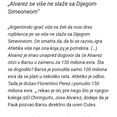
„Alvarez se više ne slaže sa Dijegom
Simeoneom“
„Argentinski igrač više ne želi da nosi dres
rojiblanca jer se više ne slaže sa Dijegom
Simeoneom. On smatra da, da bi se razvio, igra
Atletika više nije ona koja joj je potrebna. (…)
Alvarez je imao unapred dogovor da će Alvarez
otići u Barsu u zamenu za 150 miliona evra. Šta
se dogodilo? Barsa je ponudila samo 100 miliona
evra da se plati u nekoliko rata. Atletiko je odbio.
Tada je došao Florentino Perez i ponudio 150
miliona evra. „
, rekao je on, pre nego što je njegov
kolega iz
El Chiringuito
, Jose Alvarez, dodaje da je
Pauk pozvao Barsu direktno da uveri Cules.