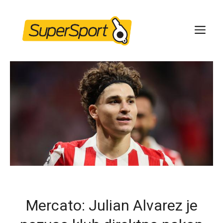
Skip
to
ME
content
Mercato: Julian Alvarez je