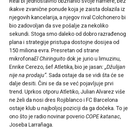
Real bi jednostavno obznanio svoje namere, bez
ikakve zvanične ponude koja je zaista dolazila iz
njegovih kancelarija, a njegov rival Colchonero bi
bio zadovoljan da sve pošalje za nekoliko
sekundi. Stoga smo daleko od dobro razrađenog
plana i strategije pristupa dostojne dosijea od
150 miliona evra. Presretan od strane
mikrofona
El Chiringuito
dok je jurio u limuzinu,
Enrike Cerezo, šef Atletika, bio je jasan:
„Džulijan
nije na prodaju“
. Sada ostaje da se vidi šta će se
dalje desiti. Čini se da se već pojavljuje prvi
trend. Uprkos otporu Atletiko, Julian Alvarez više
ne želi da nosi dres Rojiblanco i FC Barcelona
ostaje klub u najboljoj poziciji da ga dočeka. To je
ono što je radio novinar poverio
COPE katanac
,
Joseba Larrañaga.