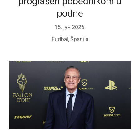
proglašen pobednikom u
podne
15. јун 2026.
Fudbal
,
Španija