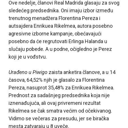
Ove nedelje, članovi Real Madrida glasaju za svog
sledećeg predsednika. Oni imaju izbor između
trenutnog menadžera Florentina Pereza i
autsajdera Enrikuea Rikelmea, autora posebno
agresivne izborne kampanje, obećavajući
posebno da će regrutovati Erlinga Halanda u
slučaju pobede. A u podne, očigledno je Perez
koji je u vođstvu.
Urađeno u Piwigo
zaista anketira članove, a u 14
časova, 64,52% njih je glasalo za Florentina
Pereza, nasuprot 35,48% za Enrikuea Rikelmea.
Prednost za sadašnjeg predsednika koja nije
iznenađujuća, ali ovaj privremeni rezultat
Rikelmea se čak smatra većim od očekivanog.
Vidimo se večeras za presudu, jer se biračka
mesta zatvaraju u 8 uveče.