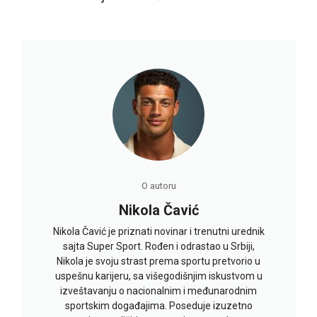
O autoru
Nikola Čavić
Nikola Čavić je priznati novinar i trenutni urednik
sajta Super Sport. Rođen i odrastao u Srbiji,
Nikola je svoju strast prema sportu pretvorio u
uspešnu karijeru, sa višegodišnjim iskustvom u
izveštavanju o nacionalnim i međunarodnim
sportskim događajima. Poseduje izuzetno