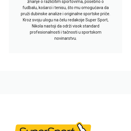
znanje o različitim sportovima, posebno o
fudbalu, košarci i tenisu, što mu omogućava da
pruži dubinske analize i originalne sportske priče.
Kroz svoju ulogu na čelu redakcije Super Sport,
Nikola nastoji da održi visok standard
profesionalnosti i tačnosti u sportskom
novinarstvu.