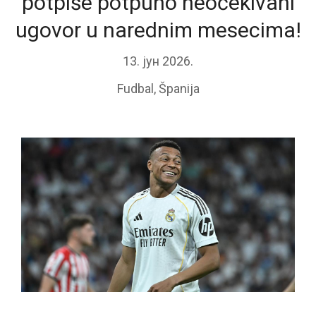
potpiše potpuno neočekivani
ugovor u narednim mesecima!
13. јун 2026.
Fudbal
,
Španija