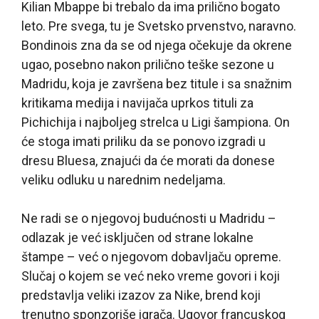
Kilian Mbappe bi trebalo da ima prilično bogato
leto. Pre svega, tu je Svetsko prvenstvo, naravno.
Bondinois zna da se od njega očekuje da okrene
ugao, posebno nakon prilično teške sezone u
Madridu, koja je završena bez titule i sa snažnim
kritikama medija i navijača uprkos tituli za
Pichichija i najboljeg strelca u Ligi šampiona. On
će stoga imati priliku da se ponovo izgradi u
dresu Bluesa, znajući da će morati da donese
veliku odluku u narednim nedeljama.
Ne radi se o njegovoj budućnosti u Madridu –
odlazak je već isključen od strane lokalne
štampe – već o njegovom dobavljaču opreme.
Slučaj o kojem se već neko vreme govori i koji
predstavlja veliki izazov za Nike, brend koji
trenutno sponzoriše igrača. Ugovor francuskog