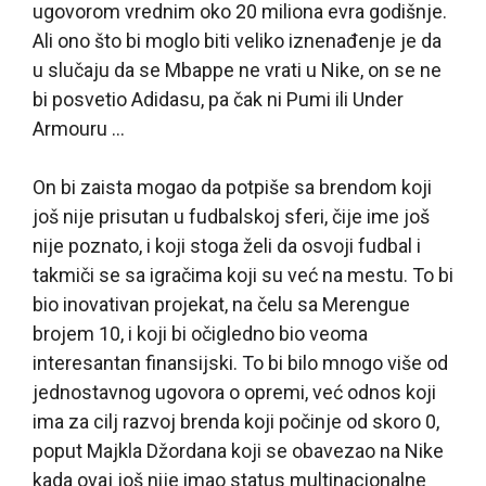
ugovorom vrednim oko 20 miliona evra godišnje.
Ali ono što bi moglo biti veliko iznenađenje je da
u slučaju da se Mbappe ne vrati u Nike, on se ne
bi posvetio Adidasu, pa čak ni Pumi ili Under
Armouru …
On bi zaista mogao da potpiše sa brendom koji
još nije prisutan u fudbalskoj sferi, čije ime još
nije poznato, i koji stoga želi da osvoji fudbal i
takmiči se sa igračima koji su već na mestu. To bi
bio inovativan projekat, na čelu sa Merengue
brojem 10, i koji bi očigledno bio veoma
interesantan finansijski. To bi bilo mnogo više od
jednostavnog ugovora o opremi, već odnos koji
ima za cilj razvoj brenda koji počinje od skoro 0,
poput Majkla Džordana koji se obavezao na Nike
kada ovaj još nije imao status multinacionalne