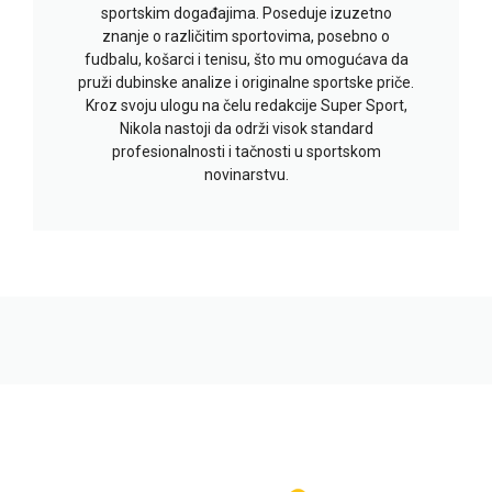
sportskim događajima. Poseduje izuzetno
znanje o različitim sportovima, posebno o
fudbalu, košarci i tenisu, što mu omogućava da
pruži dubinske analize i originalne sportske priče.
Kroz svoju ulogu na čelu redakcije Super Sport,
Nikola nastoji da održi visok standard
profesionalnosti i tačnosti u sportskom
novinarstvu.