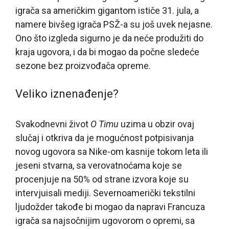
igrača sa američkim gigantom ističe 31. jula, a
namere bivšeg igrača PSŽ-a su još uvek nejasne.
Ono što izgleda sigurno je da neće produžiti do
kraja ugovora, i da bi mogao da počne sledeće
sezone bez proizvođača opreme.
Veliko iznenađenje?
Svakodnevni život
O Timu
uzima u obzir ovaj
slučaj i otkriva da je mogućnost potpisivanja
novog ugovora sa Nike-om kasnije tokom leta ili
jeseni stvarna, sa verovatnoćama koje se
procenjuje na 50% od strane izvora koje su
intervjuisali mediji. Severnoamerički tekstilni
ljudožder takođe bi mogao da napravi Francuza
igrača sa najsočnijim ugovorom o opremi, sa