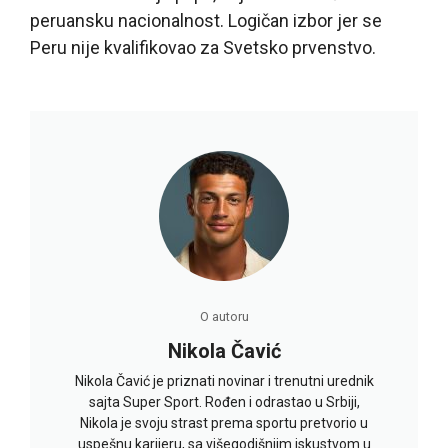
peruansku nacionalnost. Logičan izbor jer se
Peru nije kvalifikovao za Svetsko prvenstvo.
O autoru
Nikola Čavić
Nikola Čavić je priznati novinar i trenutni urednik
sajta Super Sport. Rođen i odrastao u Srbiji,
Nikola je svoju strast prema sportu pretvorio u
uspešnu karijeru, sa višegodišnjim iskustvom u