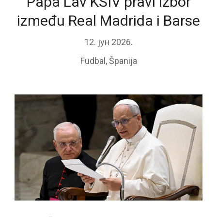
Papa Lav KSIV pravi izbor
između Real Madrida i Barse
12. јун 2026.
Fudbal
,
Španija