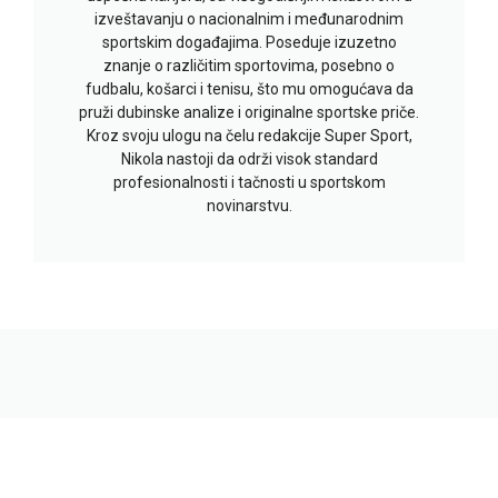
izveštavanju o nacionalnim i međunarodnim
sportskim događajima. Poseduje izuzetno
znanje o različitim sportovima, posebno o
fudbalu, košarci i tenisu, što mu omogućava da
pruži dubinske analize i originalne sportske priče.
Kroz svoju ulogu na čelu redakcije Super Sport,
Nikola nastoji da održi visok standard
profesionalnosti i tačnosti u sportskom
novinarstvu.