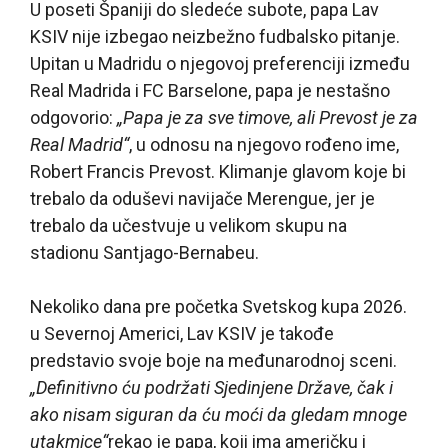
U poseti Španiji do sledeće subote, papa Lav
KSIV nije izbegao neizbežno fudbalsko pitanje.
Upitan u Madridu o njegovoj preferenciji između
Real Madrida i FC Barselone, papa je nestašno
odgovorio:
„Papa je za sve timove, ali Prevost je za
Real Madrid“
, u odnosu na njegovo rođeno ime,
Robert Francis Prevost. Klimanje glavom koje bi
trebalo da oduševi navijače Merengue, jer je
trebalo da učestvuje u velikom skupu na
stadionu Santjago-Bernabeu.
Nekoliko dana pre početka Svetskog kupa 2026.
u Severnoj Americi, Lav KSIV je takođe
predstavio svoje boje na međunarodnoj sceni.
„Definitivno ću podržati Sjedinjene Države, čak i
ako nisam siguran da ću moći da gledam mnoge
utakmice“
rekao je papa, koji ima američku i