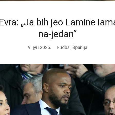
Evra: „Ja bih jeo Lamine Iam
na-jedan“
9. јун 2026.
Fudbal
,
Španija