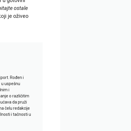
 u gotovini
pitajte ostale
oji je oživeo
Sport. Rođen i
io u uspešnu
lnim i
je o različitim
gućava da pruži
na čelu redakcije
nosti i tačnosti u