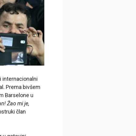
i internacionalni
mal. Prema bivšem
om Barselone u
n! Žao mi je,
ostruki član