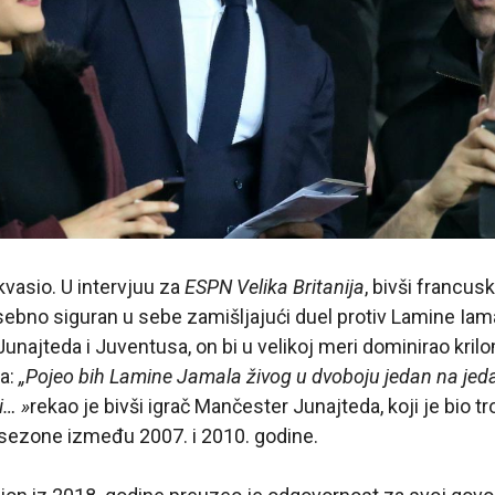
kvasio. U intervjuu za
ESPN Velika Britanija
, bivši francusk
osebno siguran u sebe zamišljajući duel protiv Lamine Ia
unajteda i Juventusa, on bi u velikoj meri dominirao kril
a:
„Pojeo bih Lamine Jamala živog u dvoboju jedan na jeda
i… »
rekao je bivši igrač Mančester Junajteda, koji je bio tr
 sezone između 2007. i 2010. godine.