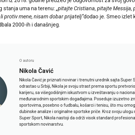
ion iz 2018. godine preuzeo je odgovornost za svoj govor
g stanja uma na terenu:
„pitajte Cristiana, pitajte Messija, 
li protiv mene, nisam dobar prijatelj“
dodao je. Smeo izlet k
bala 2000-ih i današnjeg.
O autoru
Nikola Čavić
Nikola Čavić je priznati novinar i trenutni urednik sajta Super 
odrastao u Srbiji, Nikola je svoju strast prema sportu pretvor
karijeru, sa višegodišnjim iskustvom u izveštavanju o naciona
međunarodnim sportskim događajima. Poseduje izuzetno znan
sportovima, posebno o fudbalu, košarci i tenisu, što mu omo
dubinske analize i originalne sportske priče. Kroz svoju ulogu 
Super Sport, Nikola nastoji da održi visok standard profesional
sportskom novinarstvu.