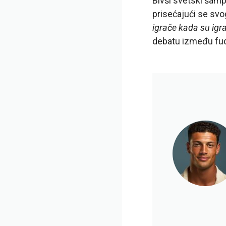
Bivši svetski šamp
prisećajući se svo
igrače kada su igra
debatu između fud