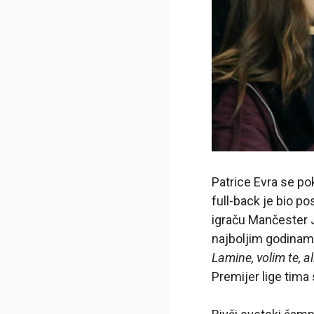
Patrice Evra se po
full-back je bio p
igraču Mančester J
najboljim godinam
Lamine, volim te, al
Premijer lige tima