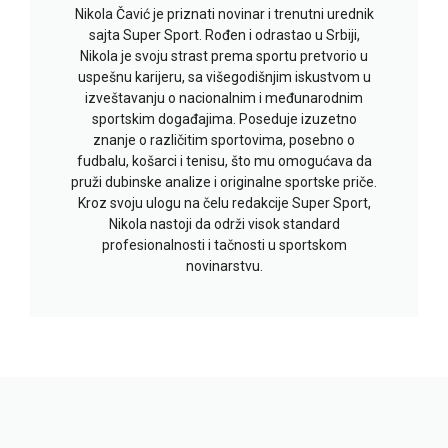
Nikola Čavić je priznati novinar i trenutni urednik
sajta Super Sport. Rođen i odrastao u Srbiji,
Nikola je svoju strast prema sportu pretvorio u
uspešnu karijeru, sa višegodišnjim iskustvom u
izveštavanju o nacionalnim i međunarodnim
sportskim događajima. Poseduje izuzetno
znanje o različitim sportovima, posebno o
fudbalu, košarci i tenisu, što mu omogućava da
pruži dubinske analize i originalne sportske priče.
Kroz svoju ulogu na čelu redakcije Super Sport,
Nikola nastoji da održi visok standard
profesionalnosti i tačnosti u sportskom
novinarstvu.