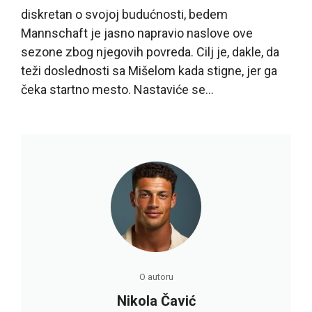
diskretan o svojoj budućnosti, bedem
Mannschaft je jasno napravio naslove ove
sezone zbog njegovih povreda. Cilj je, dakle, da
teži doslednosti sa Mišelom kada stigne, jer ga
čeka startno mesto. Nastaviće se…
O autoru
Nikola Čavić