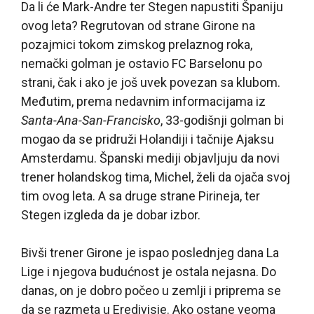
Da li će Mark-Andre ter Stegen napustiti Španiju
ovog leta? Regrutovan od strane Girone na
pozajmici tokom zimskog prelaznog roka,
nemački golman je ostavio FC Barselonu po
strani, čak i ako je još uvek povezan sa klubom.
Međutim, prema nedavnim informacijama iz
Santa-Ana-San-Francisko
, 33-godišnji golman bi
mogao da se pridruži Holandiji i tačnije Ajaksu
Amsterdamu. Španski mediji objavljuju da novi
trener holandskog tima, Michel, želi da ojača svoj
tim ovog leta. A sa druge strane Pirineja, ter
Stegen izgleda da je dobar izbor.
Bivši trener Girone je ispao poslednjeg dana La
Lige i njegova budućnost je ostala nejasna. Do
danas, on je dobro počeo u zemlji i priprema se
da se razmeta u Eredivisie. Ako ostane veoma