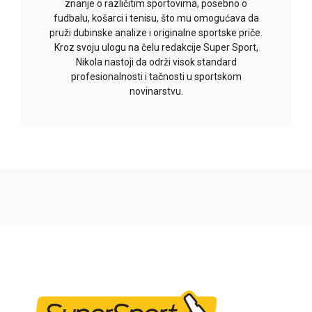
znanje o različitim sportovima, posebno o
fudbalu, košarci i tenisu, što mu omogućava da
pruži dubinske analize i originalne sportske priče.
Kroz svoju ulogu na čelu redakcije Super Sport,
Nikola nastoji da održi visok standard
profesionalnosti i tačnosti u sportskom
novinarstvu.