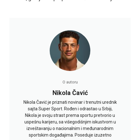
O autoru
Nikola Čavić
Nikola Čavić je priznati novinar i trenutni urednik
sajta Super Sport. Rođen i odrastao u Srbiji,
Nikola je svoju strast prema sportu pretvorio u
uspešnu karijeru, sa višegodišnjim iskustvom u
izveštavanju o nacionalnim i međunarodnim
sportskim događajima. Poseduje izuzetno