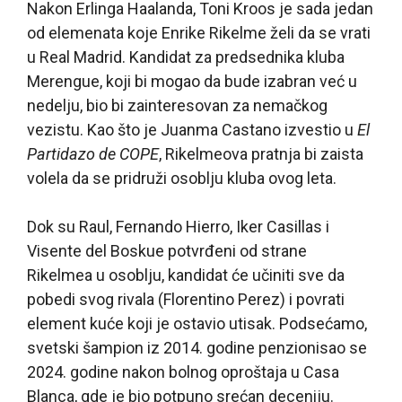
Nakon Erlinga Haalanda, Toni Kroos je sada jedan
od elemenata koje Enrike Rikelme želi da se vrati
u Real Madrid. Kandidat za predsednika kluba
Merengue, koji bi mogao da bude izabran već u
nedelju, bio bi zainteresovan za nemačkog
vezistu. Kao što je Juanma Castano izvestio u
El
Partidazo de COPE
, Rikelmeova pratnja bi zaista
volela da se pridruži osoblju kluba ovog leta.
Dok su Raul, Fernando Hierro, Iker Casillas i
Visente del Boskue potvrđeni od strane
Rikelmea u osoblju, kandidat će učiniti sve da
pobedi svog rivala (Florentino Perez) i povrati
element kuće koji je ostavio utisak. Podsećamo,
svetski šampion iz 2014. godine penzionisao se
2024. godine nakon bolnog oproštaja u Casa
Blanca, gde je bio potpuno srećan deceniju.