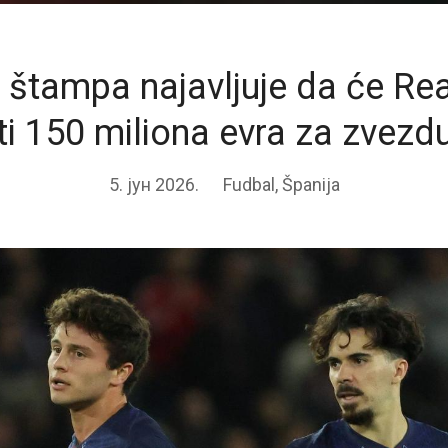
štampa najavljuje da će Re
ti 150 miliona evra za zvezd
5. јун 2026.
Fudbal
,
Španija