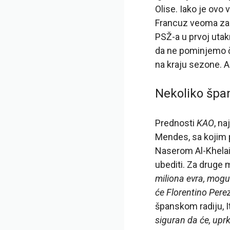
Olise. Iako je ovo
Francuz veoma zad
PSŽ-a u prvoj utak
da ne pominjemo č
na kraju sezone. Al
Nekoliko špan
Prednosti
KAO
, na
Mendes, sa kojim p
Naserom Al-Khelaif
ubediti. Za druge m
miliona evra, mogu
će Florentino Perez
španskom radiju, I
siguran da će, uprk