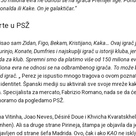
50 miliona evra ne odnosi se na igrača Premijer lige. Ponu
onalda ili Kake. On je galaktičar.“
rte u PSŽ
isao sam Zidan, Figo, Bekam, Kristijano, Kaka… Ovaj igrač je
njo, Konate, Dumfries i najskuplji igrač u istoriji kluba, je
da za klub. Spremni smo da platimo više od 150 miliona e
liona evra ne odnosi se na odbrambenog igrača. To može biti
 igrač. „
Perez je ispustio mnogo tragova o ovom poznat
j identitet. Španski mediji su aktivirali sve svoje mreže kako
. Specijalista za mercato, Fabrizio Romano, nada se da će 
 moramo da pogledamo PSŽ.
Vitinha, Joao Neves, Désiré Doue i Khvicha Kvaratskhelia
hen). Ali sa druge strane Pirineja, štampa je objavila da je
najavljen od strane šefa Madrida. Ovo, čak i ako
KAO
ne iskl