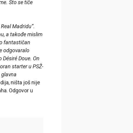
me. Što se tiče
 Real Madridu“
.
hu, a takođe mislim
io fantastičan
lje odgovaralo
o Désiré Doue. On
poran starter u PSŽ-
e glavna
ja, ništa još nije
inha. Odgovor u