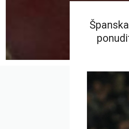
Španska 
ponudi