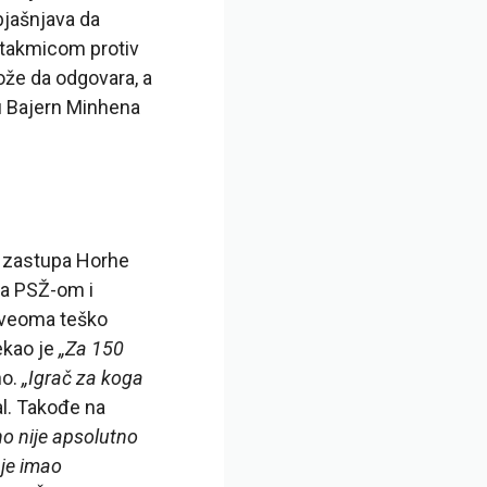
bjašnjava da
utakmicom protiv
ože da odgovara, a
u Bajern Minhena
ča zastupa Horhe
sa PSŽ-om i
i veoma teško
rekao je
„Za 150
no.
„Igrač za koga
al. Takođe na
no nije apsolutno
 je imao