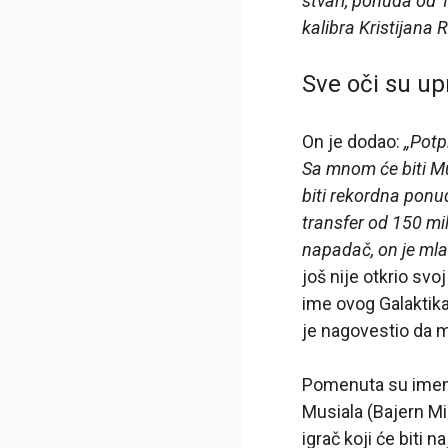
stvari, ponuda od 1
kalibra Kristijana R
Sve oči su up
On je dodao:
„Potp
Sa mnom će biti Muri
biti rekordna ponu
transfer od 150 mi
napadač, on je mlad
još nije otkrio svo
ime ovog Galaktika
je nagovestio da
Pomenuta su imena 
Musiala (Bajern Min
igrač koji će biti 