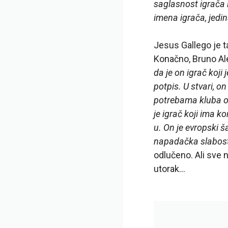
saglasnost igrača i
imena igrača, jedin
Jesus Gallego je 
Konačno, Bruno Al
da je on igrač koji
potpis. U stvari, o
potrebama kluba od
je igrač koji ima k
u. On je evropski š
napadačka slabost
odlučeno. Ali sve n
utorak…