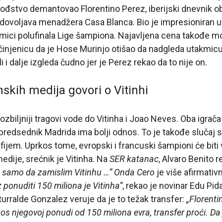
 vođstvo demantovao Florentino Perez, iberijski dnevnik o
ovoljava menadžera Casa Blanca. Bio je impresioniran 
mici polufinala Lige šampiona. Najavljena cena takođe m
injenicu da je Hose Murinjo otišao da nadgleda utakmic
i i dalje izgleda čudno jer je Perez rekao da to nije on.
skih medija govori o Vitinhi
jozbiljniji tragovi vode do Vitinha i Joao Neves. Oba igra
redsednik Madrida ima bolji odnos. To je takođe slučaj 
ijem. Uprkos tome, evropski i francuski šampioni će bit
edije, srećnik je Vitinha. Na
SER katanac
, Alvaro Benito 
 samo da zamislim Vitinhu …“
Onda Cero
je više afirmativ
 ponuditi 150 miliona je Vitinha“
, rekao je novinar Edu Pid
turralde Gonzalez veruje da je to težak transfer:
„Florenti
os njegovoj ponudi od 150 miliona evra, transfer proći. Da