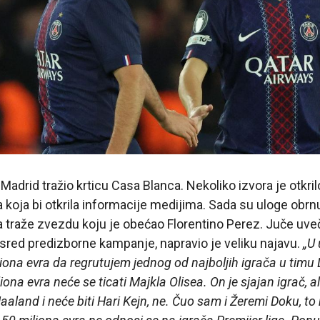
adrid tražio krticu Casa Blanca. Nekoliko izvora je otkril
 koja bi otkrila informacije medijima. Sada su uloge obrnu
a traže zvezdu koju je obećao Florentino Perez. Juče uve
sred predizborne kampanje, napravio je veliku najavu.
„U 
ona evra da regrutujem jednog od najboljih igrača u timu
na evra neće se ticati Majkla Olisea. On je sjajan igrač, ali
 Haaland i neće biti Hari Kejn, ne. Čuo sam i Žeremi Doku, to 