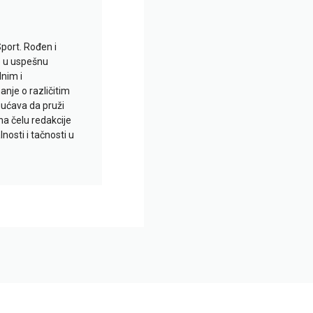
Sport. Rođen i
io u uspešnu
lnim i
je o različitim
gućava da pruži
na čelu redakcije
nosti i tačnosti u