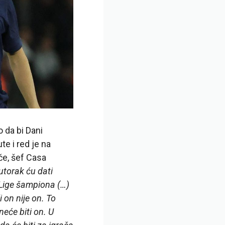
o da bi Dani
te i red je na
če, šef Casa
utorak ću dati
 Lige šampiona (…)
 on nije on. To
neće biti on. U