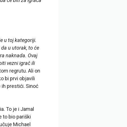
da će biti za igrača
 u toj kategoriji.
r da u utorak, to će
vra naknada. Ovaj
 vezni igrač ili
om regrutu. Ali on
 bi prvi objavili
ih prestići. Sinoć
. To je i Jamal
 to bio pariški
jučuje Michael