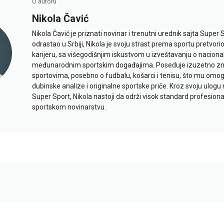
O autoru
Nikola Čavić
Nikola Čavić je priznati novinar i trenutni urednik sajta Super 
odrastao u Srbiji, Nikola je svoju strast prema sportu pretvor
karijeru, sa višegodišnjim iskustvom u izveštavanju o naciona
međunarodnim sportskim događajima. Poseduje izuzetno znan
sportovima, posebno o fudbalu, košarci i tenisu, što mu omo
dubinske analize i originalne sportske priče. Kroz svoju ulogu 
Super Sport, Nikola nastoji da održi visok standard profesional
sportskom novinarstvu.