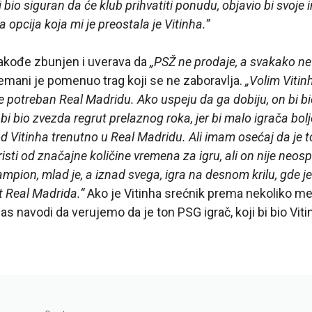
 bio siguran da će klub prihvatiti ponudu, objavio bi svoje i
a opcija koja mi je preostala je Vitinha.“
takođe zbunjen i uverava da
„PSŽ ne prodaje, a svakako ne
emani je pomenuo trag koji se ne zaboravlja.
„Volim Vitin
 je potreban Real Madridu. Ako uspeju da ga dobiju, on bi b
n bi bio zvezda regrut prelaznog roka, jer bi malo igrača bo
 Vitinha trenutno u Real Madridu. Ali imam osećaj da je t
oristi od značajne količine vremena za igru, ali on nije neos
ampion, mlad je, a iznad svega, igra na desnom krilu, gde j
 Real Madrida.“
Ako je Vitinha srećnik prema nekoliko medi
as navodi da verujemo da je ton PSG igrač, koji bi bio Vit