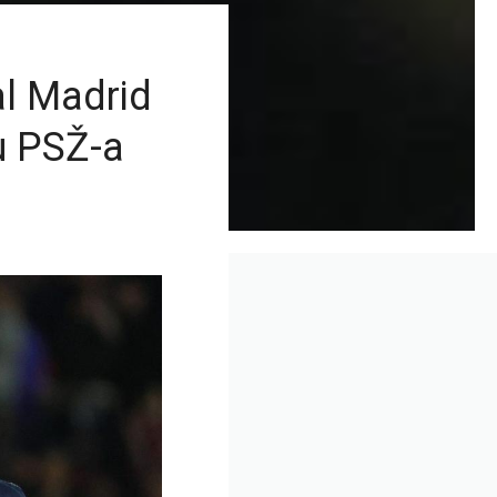
al Madrid
u PSŽ-a