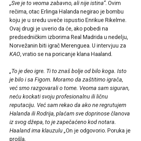
„Sve je to veoma zabavno, ali nije istina“
. Ovim
rečima, otac Erlinga Halanda negirao je bombu
koju je u sredu uveče ispustio Enrikue Rikelme.
Ovaj drugi je uverio da će, ako pobedi na
predsedničkim izborima Real Madrida u nedelju,
Norvežanin biti igrač Merenguea. U intervjuu za
KAO
, vratio se na poricanje klana Haaland.
„To je deo igre. Ti to znaš bolje od bilo koga. Isto
je bilo i sa Figom. Moramo da zaštitimo igrača,
već smo razgovarali o tome. Veoma sam siguran,
neću kockati svoju profesionalnu ili ličnu
reputaciju. Već sam rekao da ako ne regrutujem
Halanda ili Rodrija, plaćam sve doprinose članova
iz svog džepa, to je zapečaćeno kod notara.
Haaland ima klauzulu „
On je odgovorio. Poruka je
prošla.