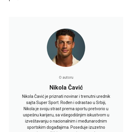
O autoru
Nikola Čavić
Nikola Čavić je priznati novinar i trenutni urednik
sajta Super Sport. Rođen i odrastao u Srbiji,
Nikola je svoju strast prema sportu pretvorio u
uspešnu karijeru, sa višegodišnjim iskustvom u
izveštavanju o nacionalnim i međunarodnim
sportskim događajima. Poseduje izuzetno