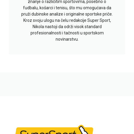
znanje o različitim sportovima, posebno o
fudbalu, košarci i tenisu, što mu omogućava da
pruži dubinske analize i originalne sportske priče.
Kroz svoju ulogu na čelu redakcije Super Sport,
Nikola nastoji da održi visok standard
profesionalnosti i tačnosti u sportskom
novinarstvu.