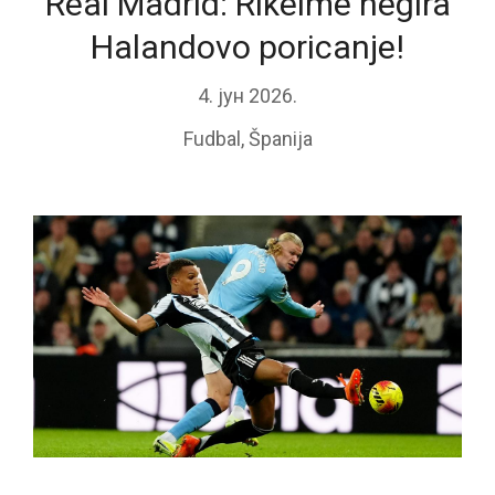
Real Madrid: Rikelme negira
Halandovo poricanje!
4. јун 2026.
Fudbal
,
Španija