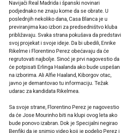
Navijači Real Madrida i španski novinari
podjednako ne znaju kome da se obrate. U
poslednjih nekoliko dana, Casa Blanca je u
previranjima kao izbori za predsedništvo kluba
približavaju. Svaka strana pokušava da predstavi
svoj projekat i svoje ideje. Da bi ubedili, Enrike
Rikelme i Florentino Perez obećavaju da će
regrutovati najbolje. Sinoć je prvi nagovestio da
će potpisati Erlinga Haalanda ako bude uspešan
na izborima. Ali Alfie Haaland, Kiborgov otac,
javno je demantovao tu informaciju. Težak
udarac za kandidata Rikelmea.
Sa svoje strane, Florentino Perez je nagovestio
da će Jose Mourinho biti na klupi ovog leta ako
bude ponovo izabran. Dok je Specijalni negirao
Benfiki da je snimio video koji je podelio Perez i