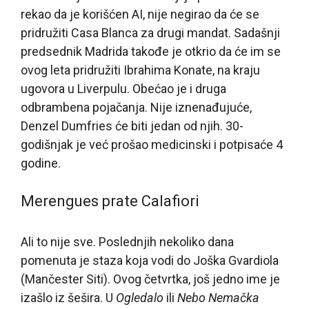
rekao da je korišćen AI, nije negirao da će se
pridružiti Casa Blanca za drugi mandat. Sadašnji
predsednik Madrida takođe je otkrio da će im se
ovog leta pridružiti Ibrahima Konate, na kraju
ugovora u Liverpulu. Obećao je i druga
odbrambena pojačanja. Nije iznenađujuće,
Denzel Dumfries će biti jedan od njih. 30-
godišnjak je već prošao medicinski i potpisaće 4
godine.
Merengues prate Calafiori
Ali to nije sve. Poslednjih nekoliko dana
pomenuta je staza koja vodi do Joška Gvardiola
(Mančester Siti). Ovog četvrtka, još jedno ime je
izašlo iz šešira. U
Ogledalo
ili
Nebo Nemačka