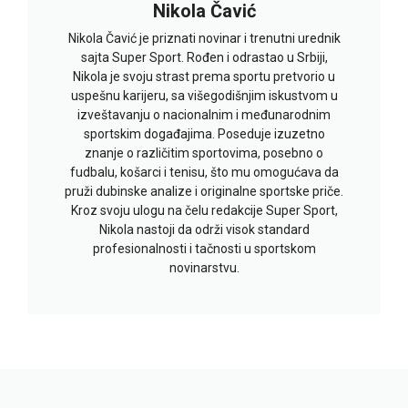
Nikola Čavić
Nikola Čavić je priznati novinar i trenutni urednik
sajta Super Sport. Rođen i odrastao u Srbiji,
Nikola je svoju strast prema sportu pretvorio u
uspešnu karijeru, sa višegodišnjim iskustvom u
izveštavanju o nacionalnim i međunarodnim
sportskim događajima. Poseduje izuzetno
znanje o različitim sportovima, posebno o
fudbalu, košarci i tenisu, što mu omogućava da
pruži dubinske analize i originalne sportske priče.
Kroz svoju ulogu na čelu redakcije Super Sport,
Nikola nastoji da održi visok standard
profesionalnosti i tačnosti u sportskom
novinarstvu.