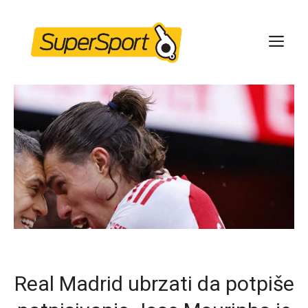
Skip
to
ME
content
Real Madrid ubrzati da potpiše