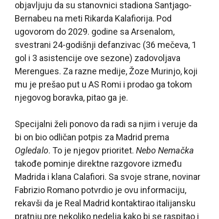
objavljuju da su stanovnici stadiona Santjago-
Bernabeu na meti Rikarda Kalafiorija. Pod
ugovorom do 2029. godine sa Arsenalom,
svestrani 24-godišnji defanzivac (36 mečeva, 1
gol i 3 asistencije ove sezone) zadovoljava
Merengues. Za razne medije, Žoze Murinjo, koji
mu je prešao put u AS Romi i prodao ga tokom
njegovog boravka, pitao ga je.
Specijalni želi ponovo da radi sa njim i veruje da
bi on bio odličan potpis za Madrid prema
Ogledalo
. To je njegov prioritet.
Nebo Nemačka
takođe pominje direktne razgovore između
Madrida i klana Calafiori. Sa svoje strane, novinar
Fabrizio Romano potvrdio je ovu informaciju,
rekavši da je Real Madrid kontaktirao italijansku
pratnju pre nekoliko nedelja kako bi se raspitao i