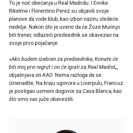
To je noć obećanja u Real Madridu. I Enrike
Rikelme i Florentino Perez su objavili svoje
planove da vode klub, kao izbori naziru sledeće
nedelje. Nakon što je uverio da će Žoze Murinjo
biti trener, odlazeći predsednik se obavezao na
svoje prvo pojačanje.
«
Ako budem izabran za predsednika, Konate će
biti moj prvi regrut i on će igrati za Real Madrid
„,
objašnjava on
KAO
. Nema razloga da se
iznenadite. Na kraju ugovora u Liverpulu, Francuz
je postigao usmeni dogovor sa Casa Blanca, kao
što smo vas juče obavestili.