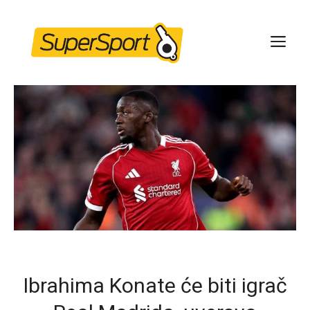
Skip
to
ME
content
Ibrahima Konate će biti igrač