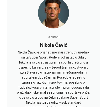
O autoru
Nikola Čavić
Nikola Čavić je priznati novinar i trenutni urednik
sajta Super Sport. Rođen i odrastao u Srbiji,
Nikola je svoju strast prema sportu pretvorio u
uspešnu karijeru, sa višegodišnjim iskustvom u
izveštavanju o nacionalnim i međunarodnim
sportskim događajima. Poseduje izuzetno
znanje o različitim sportovima, posebno o
fudbalu, košarci i tenisu, što mu omogućava da
pruži dubinske analize i originalne sportske priče.
Kroz svoju ulogu na čelu redakcije Super Sport,
Nikola nastoji da održi visok standard