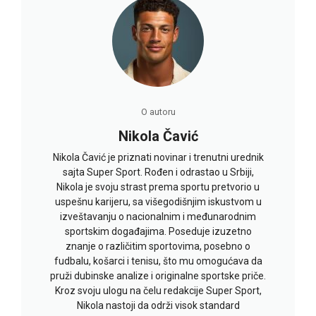
O autoru
Nikola Čavić
Nikola Čavić je priznati novinar i trenutni urednik
sajta Super Sport. Rođen i odrastao u Srbiji,
Nikola je svoju strast prema sportu pretvorio u
uspešnu karijeru, sa višegodišnjim iskustvom u
izveštavanju o nacionalnim i međunarodnim
sportskim događajima. Poseduje izuzetno
znanje o različitim sportovima, posebno o
fudbalu, košarci i tenisu, što mu omogućava da
pruži dubinske analize i originalne sportske priče.
Kroz svoju ulogu na čelu redakcije Super Sport,
Nikola nastoji da održi visok standard