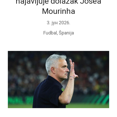
najavljuje dolazak Josea
Mourinha
3. јун 2026.
Fudbal
,
Španija