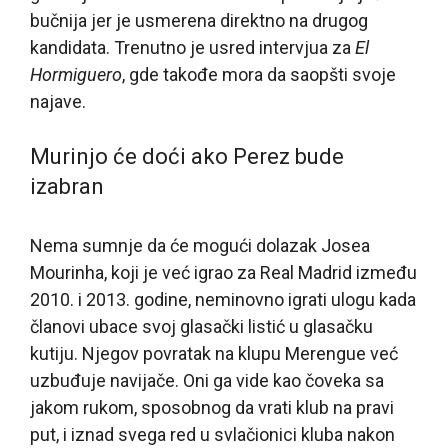
bučnija jer je usmerena direktno na drugog
kandidata. Trenutno je usred intervjua za
El
Hormiguero
, gde takođe mora da saopšti svoje
najave.
Murinjo će doći ako Perez bude
izabran
Nema sumnje da će mogući dolazak Josea
Mourinha, koji je već igrao za Real Madrid između
2010. i 2013. godine, neminovno igrati ulogu kada
članovi ubace svoj glasački listić u glasačku
kutiju. Njegov povratak na klupu Merengue već
uzbuđuje navijače. Oni ga vide kao čoveka sa
jakom rukom, sposobnog da vrati klub na pravi
put, i iznad svega red u svlačionici kluba nakon