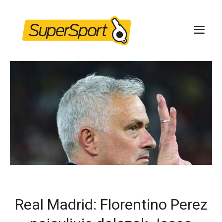
Skip
to
ME
content
Real Madrid: Florentino Perez