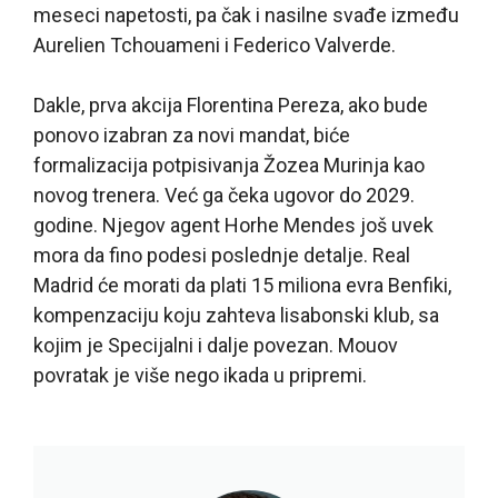
meseci napetosti, pa čak i nasilne svađe između
Aurelien Tchouameni i Federico Valverde.
Dakle, prva akcija Florentina Pereza, ako bude
ponovo izabran za novi mandat, biće
formalizacija potpisivanja Žozea Murinja kao
novog trenera. Već ga čeka ugovor do 2029.
godine. Njegov agent Horhe Mendes još uvek
mora da fino podesi poslednje detalje. Real
Madrid će morati da plati 15 miliona evra Benfiki,
kompenzaciju koju zahteva lisabonski klub, sa
kojim je Specijalni i dalje povezan. Mouov
povratak je više nego ikada u pripremi.