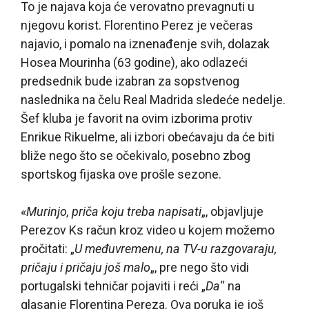
To je najava koja će verovatno prevagnuti u
njegovu korist. Florentino Perez je večeras
najavio, i pomalo na iznenađenje svih, dolazak
Hosea Mourinha (63 godine), ako odlazeći
predsednik bude izabran za sopstvenog
naslednika na čelu Real Madrida sledeće nedelje.
Šef kluba je favorit na ovim izborima protiv
Enrikue Rikuelme, ali izbori obećavaju da će biti
bliže nego što se očekivalo, posebno zbog
sportskog fijaska ove prošle sezone.
«
Murinjo, priča koju treba napisati
„, objavljuje
Perezov Ks račun kroz video u kojem možemo
pročitati: „
U međuvremenu, na TV-u razgovaraju,
pričaju i pričaju još malo
„, pre nego što vidi
portugalski tehničar pojaviti i reći „
Da
“ na
glasanje Florentina Pereza. Ova poruka je još