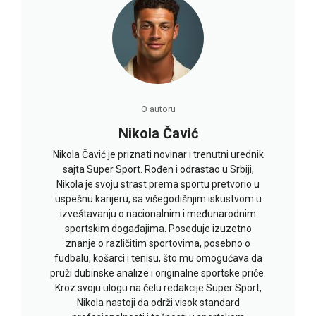
O autoru
Nikola Čavić
Nikola Čavić je priznati novinar i trenutni urednik
sajta Super Sport. Rođen i odrastao u Srbiji,
Nikola je svoju strast prema sportu pretvorio u
uspešnu karijeru, sa višegodišnjim iskustvom u
izveštavanju o nacionalnim i međunarodnim
sportskim događajima. Poseduje izuzetno
znanje o različitim sportovima, posebno o
fudbalu, košarci i tenisu, što mu omogućava da
pruži dubinske analize i originalne sportske priče.
Kroz svoju ulogu na čelu redakcije Super Sport,
Nikola nastoji da održi visok standard