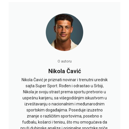
O autoru
Nikola Čavić
Nikola Čavić je priznati novinar i trenutni urednik
sajta Super Sport. Rođen i odrastao u Srbiji,
Nikola je svoju strast prema sportu pretvorio u
uspešnu karijeru, sa višegodišnjim iskustvom u
izveštavanju o nacionalnim i međunarodnim
sportskim događajima. Poseduje izuzetno
znanje o različitim sportovima, posebno o
fudbalu, košarci i tenisu, što mu omogućava da
pruži dubinske analize i originalne sportske priče.