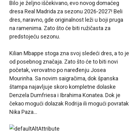
Bilo je željno iščekivano, evo novog domaćeg
dresa Real Madrida za sezonu 2026-2027! Beli
dres, naravno, gde originalnost leži u boji pruga
na ramenima. Zato što će biti ružičasta za
predstojeću sezonu.
Kilian Mbappe stoga zna svoj sledeći dres, a to je
od posebnog značaja. Zato što će to biti novi
početak, verovatno po naređenju Josea
Mourinha. Sa novim saigračima, dok španska
štampa najavljuje skoro kompletne dolaske
Denzela Dumfriesa i Ibrahima Konatea. Dok je
čekao mogući dolazak Rodrija ili mogući povratak
Nika Paza…