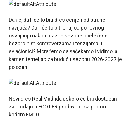
Dakle, da li će to biti dres cenjen od strane
navijača? Da li će to biti onaj od ponovnog
osvajanja nakon prazne sezone obeležene
bezbrojnim kontroverzama i tenzijama u
svlačionici? Moraćemo da sačekamo i vidimo, ali
kamen temeljac za buduću sezonu 2026-2027 je
položen!
Novi dres Real Madrida uskoro će biti dostupan
za prodaju u FOOT.FR prodavnici sa promo
kodom FM10