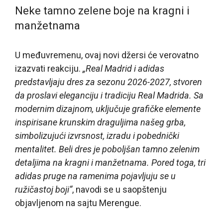
Neke tamno zelene boje na kragni i
manžetnama
U međuvremenu, ovaj novi džersi će verovatno
izazvati reakciju.
„Real Madrid i adidas
predstavljaju dres za sezonu 2026-2027, stvoren
da proslavi eleganciju i tradiciju Real Madrida. Sa
modernim dizajnom, uključuje grafičke elemente
inspirisane krunskim draguljima našeg grba,
simbolizujući izvrsnost, izradu i pobednički
mentalitet. Beli dres je poboljšan tamno zelenim
detaljima na kragni i manžetnama. Pored toga, tri
adidas pruge na ramenima pojavljuju se u
ružičastoj boji“
, navodi se u saopštenju
objavljenom na sajtu Merengue.