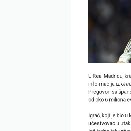
U Real Madridu, kr
informacija iz
Urađ
Pregovori sa špans
od oko 6 miliona e
Igrač, koji je bio
učestvovao u utak