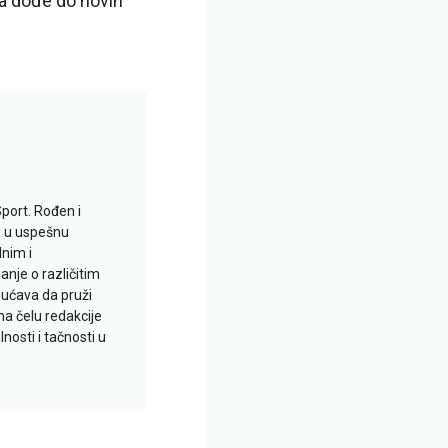
da dođe do novih
Sport. Rođen i
io u uspešnu
lnim i
je o različitim
gućava da pruži
na čelu redakcije
nosti i tačnosti u