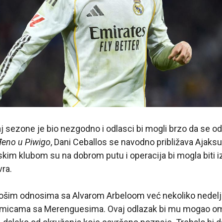
aj sezone je bio nezgodno i odlasci bi mogli brzo da se o
eno u Piwigo
, Dani Ceballos se navodno približava Ajak
kim klubom su na dobrom putu i operacija bi mogla biti 
vra.
 u lošim odnosima sa Alvarom Arbeloom već nekoliko nedelja
micama sa Merenguesima. Ovaj odlazak bi mu mogao omo