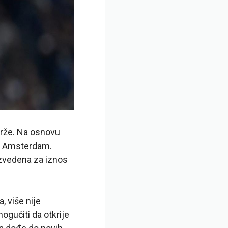
drže. Na osnovu
su Amsterdam.
izvedena za iznos
, više nije
gućiti da otkrije