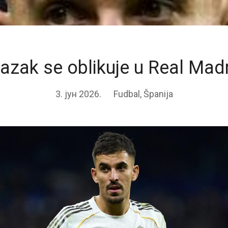
azak se oblikuje u Real Mad
3. јун 2026.
Fudbal
,
Španija