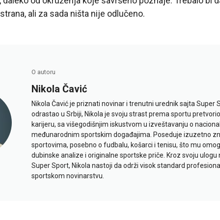
, daleko od okruženja koje savršeno poznaje. Trebalo bi 
trana, ali za sada ništa nije odlučeno.
O autoru
Nikola Čavić
Nikola Čavić je priznati novinar i trenutni urednik sajta Super 
odrastao u Srbiji, Nikola je svoju strast prema sportu pretvor
karijeru, sa višegodišnjim iskustvom u izveštavanju o naciona
međunarodnim sportskim događajima. Poseduje izuzetno znan
sportovima, posebno o fudbalu, košarci i tenisu, što mu omo
dubinske analize i originalne sportske priče. Kroz svoju ulogu 
Super Sport, Nikola nastoji da održi visok standard profesional
sportskom novinarstvu.