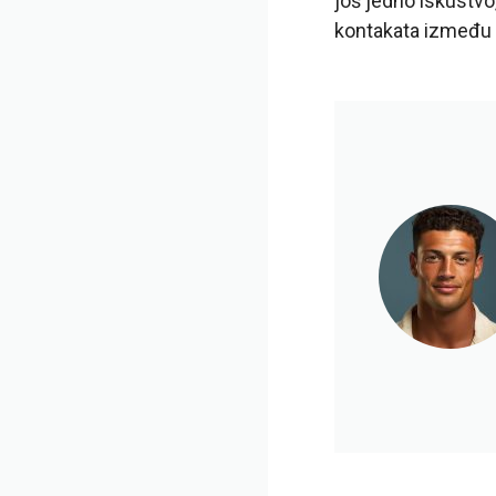
još jedno iskustvo
kontakata između s