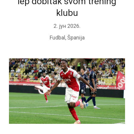
lep dobitak svom trening
klubu
2. јун 2026.
Fudbal
,
Španija