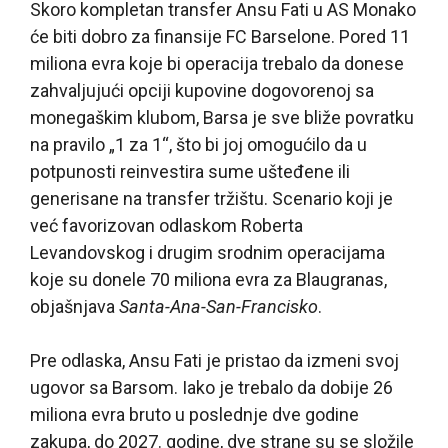
Skoro kompletan transfer Ansu Fati u AS Monako
će biti dobro za finansije FC Barselone. Pored 11
miliona evra koje bi operacija trebalo da donese
zahvaljujući opciji kupovine dogovorenoj sa
monegaškim klubom, Barsa je sve bliže povratku
na pravilo „1 za 1“, što bi joj omogućilo da u
potpunosti reinvestira sume ušteđene ili
generisane na transfer tržištu. Scenario koji je
već favorizovan odlaskom Roberta
Levandovskog i drugim srodnim operacijama
koje su donele 70 miliona evra za Blaugranas,
objašnjava
Santa-Ana-San-Francisko
.
Pre odlaska, Ansu Fati je pristao da izmeni svoj
ugovor sa Barsom. Iako je trebalo da dobije 26
miliona evra bruto u poslednje dve godine
zakupa, do 2027. godine, dve strane su se složile