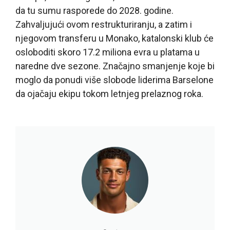
da tu sumu rasporede do 2028. godine.
Zahvaljujući ovom restrukturiranju, a zatim i
njegovom transferu u Monako, katalonski klub će
osloboditi skoro 17.2 miliona evra u platama u
naredne dve sezone. Značajno smanjenje koje bi
moglo da ponudi više slobode liderima Barselone
da ojačaju ekipu tokom letnjeg prelaznog roka.