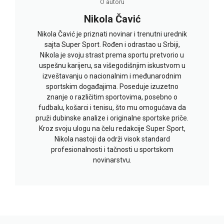
O autoru
Nikola Čavić
Nikola Čavić je priznati novinar i trenutni urednik
sajta Super Sport. Rođen i odrastao u Srbiji,
Nikola je svoju strast prema sportu pretvorio u
uspešnu karijeru, sa višegodišnjim iskustvom u
izveštavanju o nacionalnim i međunarodnim
sportskim događajima. Poseduje izuzetno
znanje o različitim sportovima, posebno o
fudbalu, košarci i tenisu, što mu omogućava da
pruži dubinske analize i originalne sportske priče.
Kroz svoju ulogu na čelu redakcije Super Sport,
Nikola nastoji da održi visok standard
profesionalnosti i tačnosti u sportskom
novinarstvu.