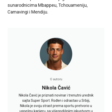
sunarodnicima Mbappeu, Tchouameniju,
Camavingi i Mendiju.
O autoru
Nikola Čavić
Nikola Čavić je priznati novinar i trenutni urednik
sajta Super Sport. Rođen i odrastao u Srbiji,
Nikola je svoju strast prema sportu pretvorio u
uspešnu karijeru, sa višegodišnjim iskustvom u