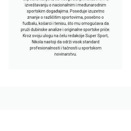
izveštavanju o nacionalnim i međunarodnim
sportskim događajima. Poseduje izuzetno
znanje o različitim sportovima, posebno o
fudbalu, košarci i tenisu, što mu omogućava da
pruži dubinske analize i originalne sportske priče.
Kroz svoju ulogu na čelu redakcije Super Sport,
Nikola nastoji da održi visok standard
profesionalnosti i tačnosti u sportskom
novinarstvu.