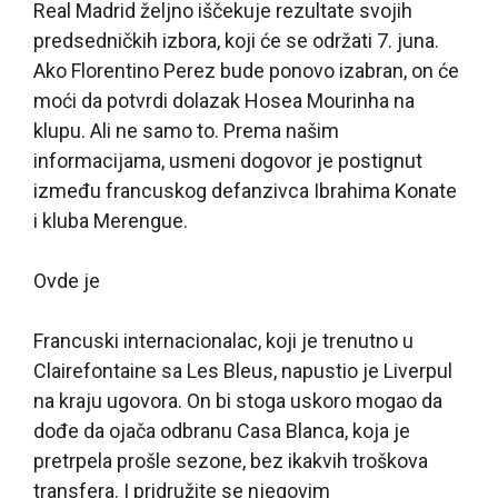
Real Madrid željno iščekuje rezultate svojih
predsedničkih izbora, koji će se održati 7. juna.
Ako Florentino Perez bude ponovo izabran, on će
moći da potvrdi dolazak Hosea Mourinha na
klupu. Ali ne samo to. Prema našim
informacijama, usmeni dogovor je postignut
između francuskog defanzivca Ibrahima Konate
i kluba Merengue.
Ovde je
Francuski internacionalac, koji je trenutno u
Clairefontaine sa Les Bleus, napustio je Liverpul
na kraju ugovora. On bi stoga uskoro mogao da
dođe da ojača odbranu Casa Blanca, koja je
pretrpela prošle sezone, bez ikakvih troškova
transfera. I pridružite se njegovim